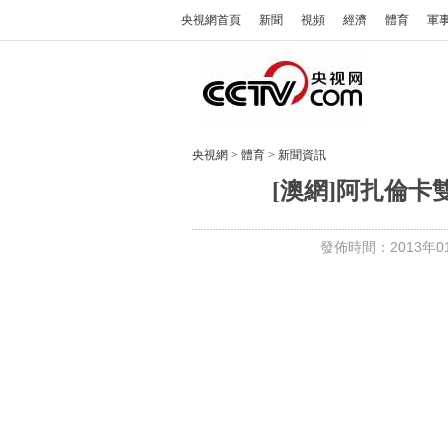
央視網首頁
新聞
視頻
經濟
體育
軍
央視網
>
體育
>
新聞資訊
[澳網]阿扎倫卡
發佈時間：2013年01