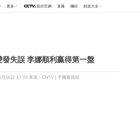
事
更多
節目官網
直播
欄目
頻道大全
雙發失誤 李娜順利贏得第一盤
月26日 17:33 來源：CNTV
|
手機看視頻