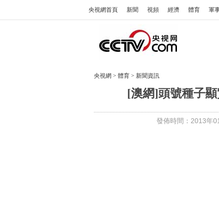
央視網首頁
新聞
視頻
經濟
體育
軍
央視網
>
體育
>
新聞資訊
[澳網]頭號種子
發佈時間：2013年01