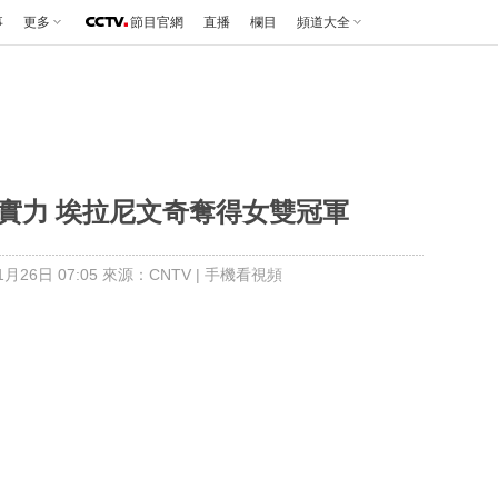
事
更多
節目官網
直播
欄目
頻道大全
顯實力 埃拉尼文奇奪得女雙冠軍
月26日 07:05 來源：CNTV
|
手機看視頻