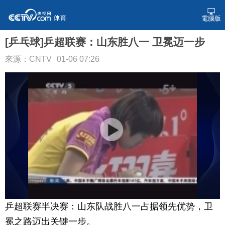
電腦版
[乒乓球]乒超联赛：山东胜八一 卫冕迈一步
來源：CNTV
01-06 07:26
乒超联赛半决赛：山东队战胜八一占据领先优势，卫
冕之路迈出关键一步。