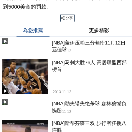
到5000美金的罚款。
分享
為您推薦
更多精彩
[NBA]盖伊压哨三分领衔11月12日
五佳球
2013-11-12
[NBA]马刺大胜76人 高居联盟西部
榜首
2013-11-12
[NBA]勒夫错失绝杀球 森林狼憾负
快船
2013-11-12
[NBA]斯蒂芬森三双 步行者狂揽八
连胜