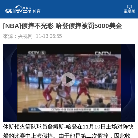
電腦版
[NBA]假摔不光彩 哈登假摔被罚5000美金
來源：央视网
11-13 06:55
休斯顿火箭队球员詹姆斯-哈登在11月10日主场对阵快
船的比赛中上演假摔。由于他是第二次假摔，因此收