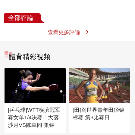
全部評論
查看更多評論
體育精彩視頻
[乒乓球]WTT横滨冠军
[田径]世界青年田径锦
赛女单1/4决赛：大藤
标赛 第3比赛日
沙月VS陈幸同 集锦