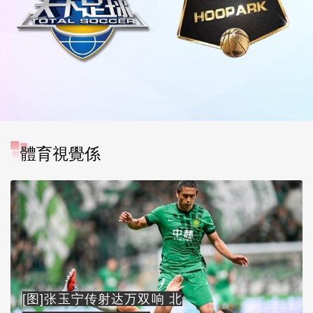
體育視覺係
[图]张玉宁传射达万双响 北