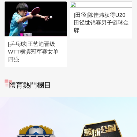
[田径]陈佳炜获得U20
田径世锦赛男子链球金
牌
[乒乓球]王艺迪晋级
WTT横滨冠军赛女单
四强
體育熱門欄目