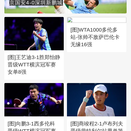
京国安4-0深圳新鹏城
[图]WTA1000多伦多
站-张帅不敌萨巴伦卡
无缘16强
[图]王艺迪3-1胜郑怡静
晋级WTT横滨冠军赛
女单8强
[图]向鹏3-1西多伦科
[图]商竣程2-1卢布列夫
晋级WTT横滨冠军赛
晋级蒙特利尔站男单第