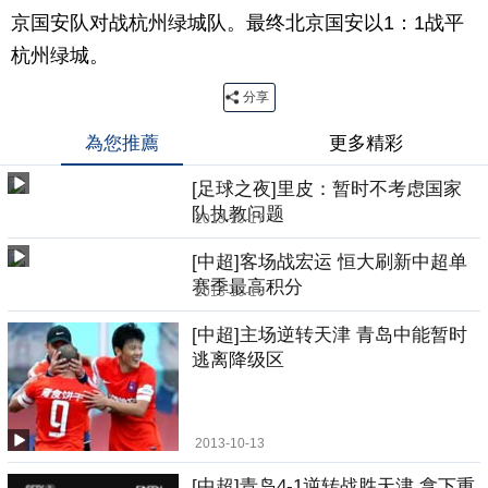
京国安队对战杭州绿城队。最终北京国安以1：1战平
杭州绿城。
分享
為您推薦
更多精彩
[足球之夜]里皮：暂时不考虑国家
队执教问题
2013-10-17
[中超]客场战宏运 恒大刷新中超单
赛季最高积分
2013-10-16
[中超]主场逆转天津 青岛中能暂时
逃离降级区
2013-10-13
[中超]青岛4-1逆转战胜天津 拿下重