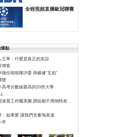
全程視頻直播歐冠聯賽
勁爆點
人王寧：什麼是真正的友誼
軍博客
寧擔任啦啦隊評委 與楊健“互掐”
博覽
年高考分數線最高的20所大學
LL
熙凌晨工作曬美圖 調侃都不用倒時差
菲：如果愛 讓我們含蓄地表達
小卒