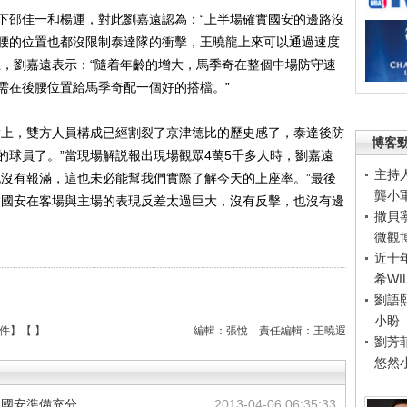
邵佳一和楊運，對此劉嘉遠認為：“上半場確實國安的邊路沒
腰的位置也都沒限制泰達隊的衝擊，王曉龍上來可以通過速度
主，劉嘉遠表示：“隨着年齡的增大，馬季奇在整個中場防守速
需在後腰位置給馬季奇配一個好的搭檔。”
上，雙方人員構成已經割裂了京津德比的歷史感了，泰達後防
博客
的球員了。”當現場解説報出現場觀眾4萬5千多人時，劉嘉遠
主持
也沒有報滿，這也未必能幫我們實際了解今天的上座率。”最後
龔小
“國安在客場與主場的表現反差太過巨大，沒有反擊，也沒有邊
撒貝
微觀
近十
希WI
劉語
小盼
件
】【
】
編輯：張悅
責任編輯：王曉遐
劉芳
悠然
 國安準備充分
2013-04-06 06:35:33