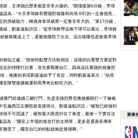
情節，京津德比歷來都是非常火爆的。”開場後第6分鐘，李瑋
遠認為：“今天李瑋鋒和曹陽對格隆和烏塔卡盯的一定會很死，
定的突破能力，轉過身拿球威脅一定會非常大的。”第17分鐘，
邊線，劉嘉遠點評説：“從李瑋鋒帶這兩下球可以看出，李瑋鋒
步就被格隆追上了，還被格隆防了出去。這次格隆也是衝着李瑋
相似之處：“技術特點雙方比較相近，這樣的比賽雙方要從對
較近的球隊打比賽，首先要戰勝自己，因為這比賽踢的就像照
乏味，格隆的表現劉嘉遠給予了肯定，同時劉嘉遠表示：“烏塔
國安隊雙後腰楊運和馬季奇比較吃力的。”
達隊門前連續三腳打門，先是安德烈齊尼奧後腳跟打一下被楊
中瓦倫西亞左腳怒射直接得分。劉嘉遠點評説：“楊智已經做到
經很不可思議了，楊智最大限度封住了角度，最後一下實在沒
賽事
嘉遠認為：“國安上半場的進攻打的太簡單，更多是通過長傳來
常難受了，國安自己的特點就無從發揮啊。”