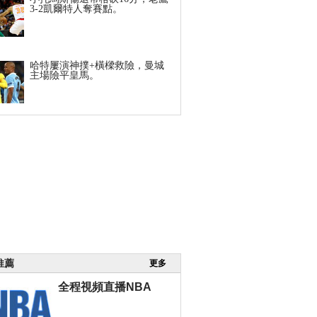
3-2凱爾特人奪賽點。
哈特屢演神撲+橫樑救險，曼城
主場險平皇馬。
推薦
更多
全程視頻直播NBA