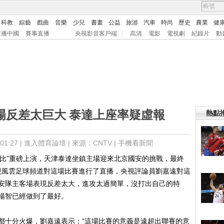
科教
綜藝
戲曲
音樂
少兒
書畫
公益
旅游
汽車
時尚
歷史
農業
健
直播中國
賽事直播
央視影音客戶端
|
高清
電影
電視劇
紀錄片
動
場反差太巨大 泰達上座率疑虛報
熱點
:27 |
進入體育論壇
| 來源：CNTV |
手機看新聞
德比”重磅上演，天津泰達坐鎮主場迎來北京國安的挑戰，最終
央視風雲足球頻道對這場比賽進行了直播，央視評論員劉嘉遠對這
安隊主客場表現反差太大，進攻太過簡單，沒打出自己的特
楊智已經做到了最好。
十分火爆，劉嘉遠表示：“這場比賽的意義是遠超出聯賽的意