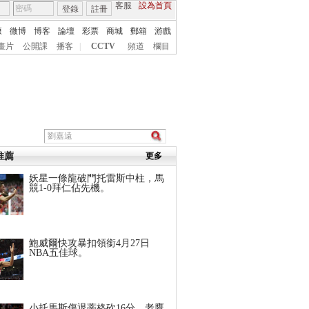
客服
設為首頁
登錄
註冊
康
微博
博客
論壇
彩票
商城
郵箱
游戲
畫片
公開課
播客
|
CCTV
頻道
欄目
推薦
更多
妖星一條龍破門托雷斯中柱，馬
競1-0拜仁佔先機。
鮑威爾快攻暴扣領銜4月27日
NBA五佳球。
小托馬斯傷退蒂格砍16分，老鷹