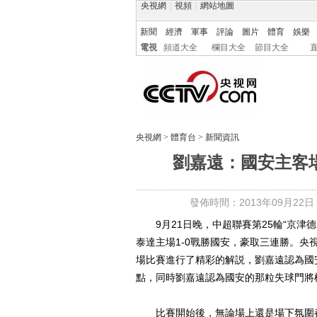
央視網
|
視頻
|
網站地圖
新聞
經濟
軍事
評論
圖片
體育
娛樂
電視
頻道大全
欄目大全
節目大全
央視網
>
體育台
>
新聞資訊
劉嘉遠：國安主客
發佈時間：2013年09月22日 01
9月21日晚，中超聯賽第25輪“京津
泰達主場1-0戰勝國安，豪取三連勝。
場比賽進行了精彩的解説，劉嘉遠認為國
點，同時劉嘉遠認為國安的那粒失球門將
比賽開始後，無論場上還是場下氛圍都