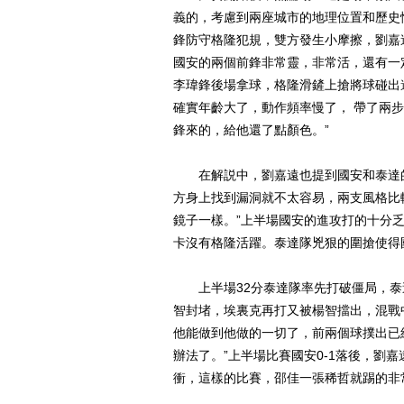
義的，考慮到兩座城市的地理位置和歷史
鋒防守格隆犯規，雙方發生小摩擦，劉嘉
國安的兩個前鋒非常靈，非常活，還有一
李瑋鋒後場拿球，格隆滑鏟上搶將球碰出
確實年齡大了，動作頻率慢了， 帶了兩
鋒來的，給他還了點顏色。”
在解説中，劉嘉遠也提到國安和泰達的
方身上找到漏洞就不太容易，兩支風格比
鏡子一樣。”上半場國安的進攻打的十分
卡沒有格隆活躍。泰達隊兇狠的圍搶使得
上半場32分泰達隊率先打破僵局，泰
智封堵，埃裏克再打又被楊智擋出，混戰
他能做到他做的一切了，前兩個球撲出已
辦法了。”上半場比賽國安0-1落後，劉
衝，這樣的比賽，邵佳一張稀哲就踢的非