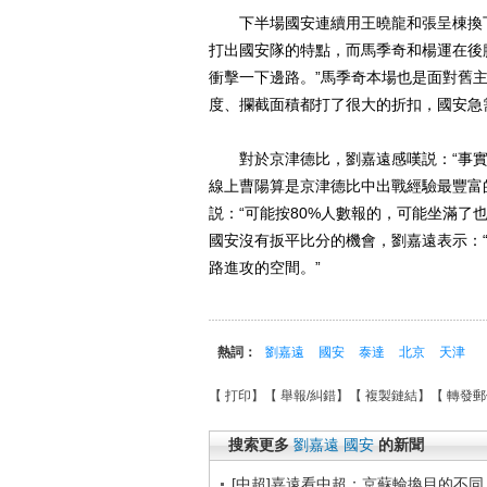
下半場國安連續用王曉龍和張呈棟換下
打出國安隊的特點，而馬季奇和楊運在後
衝擊一下邊路。”馬季奇本場也是面對舊
度、攔截面積都打了很大的折扣，國安急
對於京津德比，劉嘉遠感嘆説：“事實
線上曹陽算是京津德比中出戰經驗最豐富
説：“可能按80%人數報的，可能坐滿了
國安沒有扳平比分的機會，劉嘉遠表示：
路進攻的空間。”
熱詞：
劉嘉遠
國安
泰達
北京
天津
【
打印
】【
舉報/糾錯
】【
複製鏈結
】【
轉發郵
搜索更多
劉嘉遠
國安
的新聞
[中超]嘉遠看中超：京蘇輪換目的不同