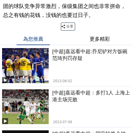
团的球队竞争异常激烈，保级集团之间也非常拼命，
总之有钱的花钱，没钱的也要过日子。
分享
為您推薦
更多精彩
[中超]嘉远看中超:乔尼铲对方饭碗
范琦判罚存疑
2013-08-02
[中超]嘉远看中超：多打1人 上海上
港主场完败
2013-07-08