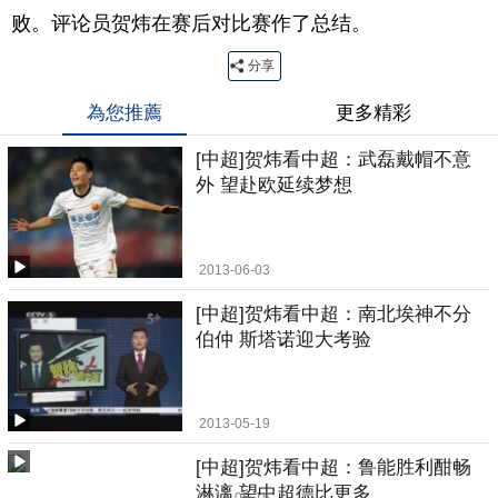
败。评论员贺炜在赛后对比赛作了总结。
分享
為您推薦
更多精彩
[中超]贺炜看中超：武磊戴帽不意
外 望赴欧延续梦想
2013-06-03
[中超]贺炜看中超：南北埃神不分
伯仲 斯塔诺迎大考验
2013-05-19
[中超]贺炜看中超：鲁能胜利酣畅
淋漓 望中超德比更多