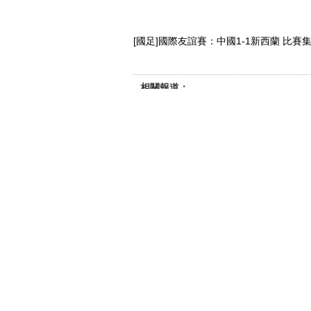
[國足]國際友誼賽：中國1-1新西蘭 比賽
相關報道：
國足-趙鵬破門王大雷失誤 國足1-1
[國足]國際友誼賽：中國VS新西蘭 上
[國足]新西蘭隊直傳製造單刀 王大雷
[國足]中國隊發動邊路反擊 一腳射門
[國足]國際友誼賽：中國VS新西蘭 下
【
打印
】【
舉報/糾錯
】【
複製鏈結
】【
轉發郵
更多體育視頻
[排球]沙排世錦賽女子金牌賽：加拿大
[體育晨報]完整版 20190709
[溫網]創紀錄！張帥首次挺進溫網女單