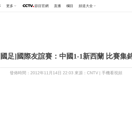
事
更多
節目官網
直播
欄目
頻道大全
[國足]國際友誼賽：中國1-1新西蘭 比賽集
發佈時間：2012年11月14日 22:03 來源：CNTV
|
手機看視頻