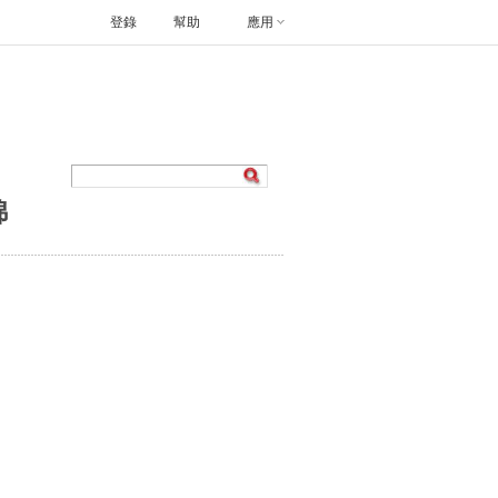
登錄
幫助
應用
錦