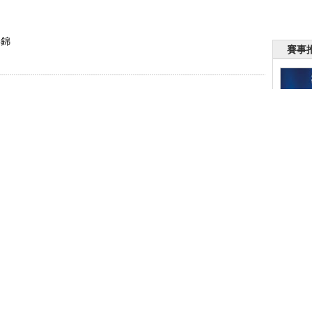
集錦
賽事
戰平新西蘭
半場
成功撲救
擊中邊網
半場
件
】
編輯：劉岩
VS美國
八強