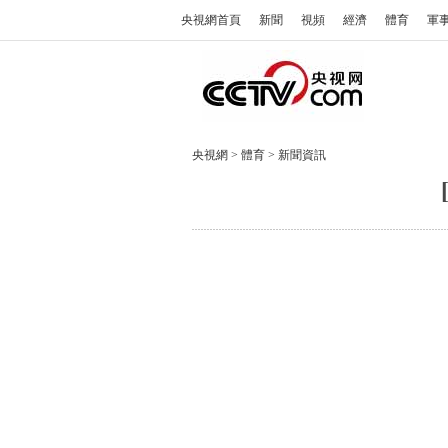
央視網首頁
新聞
視頻
經濟
體育
軍
央視網
>
體育
>
新聞資訊