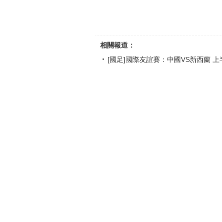
相關報道：
[國足]國際友誼賽：中國VS新西蘭 上
[國足]國足友誼賽 新西蘭隊趁亂打空
[國足]國際足球友誼賽 瑞典1-0中國 
[國足]友誼賽：巴西隊8:0中國隊 比
[國內足球]國足0-8巴西 1936年後
【
打印
】【
舉報/糾錯
】【
複製鏈結
】【
轉發郵
更多體育視頻
[排球]沙排世錦賽女子金牌賽：加拿大
[體育晨報]完整版 20190709
[溫網]創紀錄！張帥首次挺進溫網女單
[羽毛球]首屆職工健康運動會在揚州落
[綜合]第四屆亞太地區商學院草原挑戰