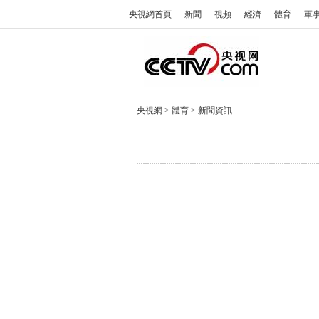
央視網首頁
新聞
視頻
經濟
體育
軍
央視網
>
體育
>
新聞資訊