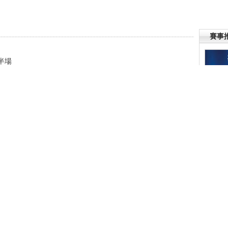
賽事
半場
門險得分
比賽集錦
賽集錦
最大輸球比分
件
】
編輯：劉岩
VS美國
八強
幕
賽結束