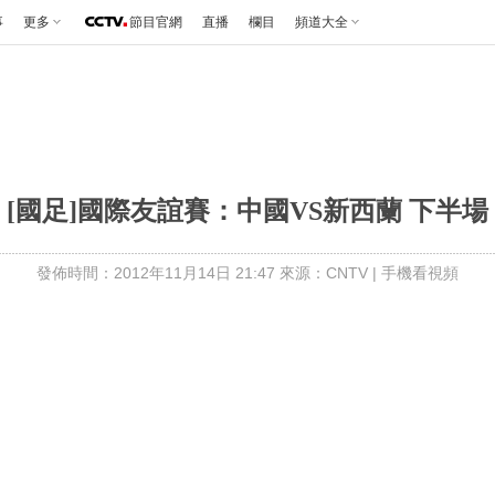
事
更多
節目官網
直播
欄目
頻道大全
[國足]國際友誼賽：中國VS新西蘭 下半場
發佈時間：2012年11月14日 21:47 來源：CNTV
|
手機看視頻