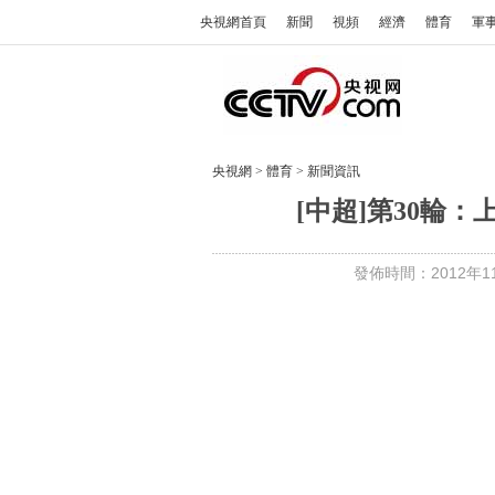
央視網首頁
新聞
視頻
經濟
體育
軍
央視網
>
體育
>
新聞資訊
[中超]第30輪：
發佈時間：2012年11