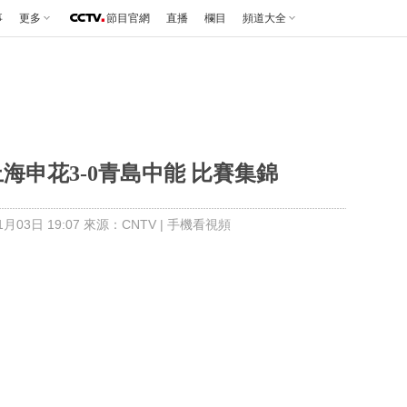
事
更多
節目官網
直播
欄目
頻道大全
上海申花3-0青島中能 比賽集錦
月03日 19:07 來源：CNTV
|
手機看視頻