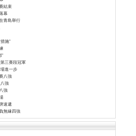
賽結束
落幕
賽在青島舉行
想
措施”
練
”
法第三賽段冠軍
一場進一步
賽八強
雙八強
單八強
場
牌速遞
告負無緣四強