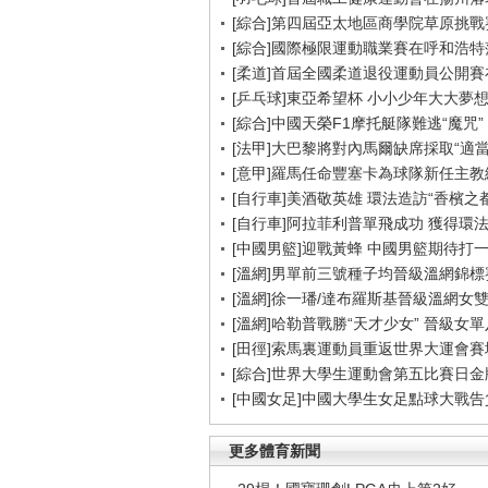
[綜合]第四屆亞太地區商學院草原挑戰
[綜合]國際極限運動職業賽在呼和浩特
[柔道]首屆全國柔道退役運動員公開
[乒乓球]東亞希望杯 小小少年大大夢
[綜合]中國天榮F1摩托艇隊難逃“魔咒”
[法甲]大巴黎將對內馬爾缺席採取“適當
[意甲]羅馬任命豐塞卡為球隊新任主教
[自行車]美酒敬英雄 環法造訪“香檳之都
[自行車]阿拉菲利普單飛成功 獲得環
[中國男籃]迎戰黃蜂 中國男籃期待打
[溫網]男單前三號種子均晉級溫網錦標
[溫網]徐一璠/達布羅斯基晉級溫網女
[溫網]哈勒普戰勝“天才少女” 晉級女
[田徑]索馬裏運動員重返世界大運會賽
[綜合]世界大學生運動會第五比賽日金
[中國女足]中國大學生女足點球大戰
更多體育新聞