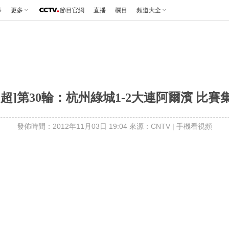
事
更多
節目官網
直播
欄目
頻道大全
中超]第30輪：杭州綠城1-2大連阿爾濱 比賽
發佈時間：2012年11月03日 19:04 來源：CNTV
|
手機看視頻