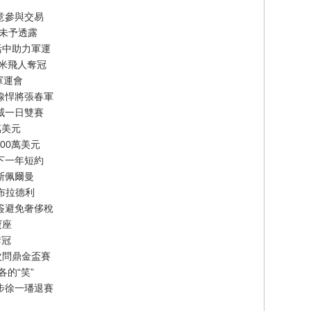
意參與交易
節未予透露
活中助力軍運
百米飛人奪冠
軍運會
線悍將張春軍
威一日雙賽
萬美元
00萬美元
下一年短約
斯佩爾曼
-布拉德利
簽避免奢侈稅
寶座
奪冠
次問鼎金盃賽
的“笑”
步徐一璠退賽