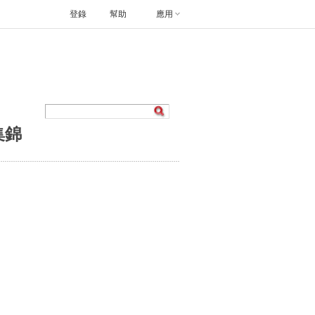
登錄
幫助
應用
集錦