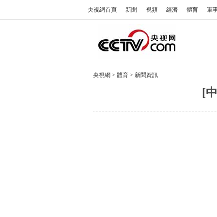
央視網首頁
新聞
視頻
經濟
體育
軍
央視網
>
體育
>
新聞資訊
[