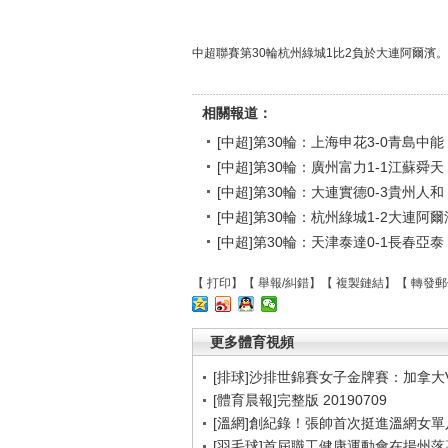
中超聯賽第30輪杭州綠城1比2負於大連阿爾濱。
相關報道：
[中超]第30輪：上海申花3-0青島中能
[中超]第30輪：廣州富力1-1江蘇舜天
[中超]第30輪：大連實德0-3貴州人和
[中超]第30輪：杭州綠城1-2大連阿
[中超]第30輪：天津泰達0-1長春亞泰
【
打印
】【
舉報/糾錯
】【
複製鏈結
】【
轉發郵
更多體育視頻
[排球]沙排世錦賽女子金牌賽：加拿大
[體育晨報]完整版 20190709
[溫網]創紀錄！張帥首次挺進溫網女單
[羽毛球]首屆職工健康運動會在揚州落