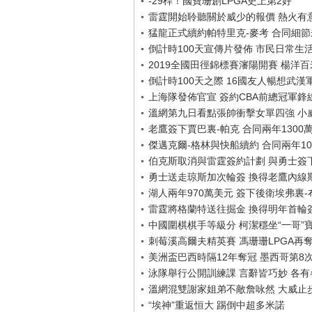
-29桿！國寶珊創LPGA史上第2好
雷霆開始聆聽關於威少的報價 熱火有
猛龍正式續約帕特里克-麥考 合同細
倒計時100天宣傳片發佈 市民日常生
2019全國田徑錦標賽瀋陽開賽 楊洋
倒計時100天之際 16國友人暢想武漢
上海隊發佈官宣 簽約CBA前總冠軍鋒
溫網第九日看點張帥衝擊女單四強 小
老鷹簽下賈巴裏-帕克 合同兩年1300
傑邁克爾-格林與快船續約 合同兩年10
伯克斯取消與雷霆簽約計劃 與勇士簽
勇士送走琼斯加次輪簽 換得老鷹內線
湖人兩年970萬美元 簽下後衛埃弗裏
雷霆將格蘭特送往掘金 換得明年首輪
中國圍棋棋手等級分 柯潔穩坐“一哥”
刺莓溪高爾夫精英賽 馮珊珊LPGA再
美洲盃巴西時隔12年奪冠 墨西哥第8
泳隊舉行公開訓練課 言辭皆巧妙 各有各
溫網混雙謝家姐弟不敵詹咏然 大威止
“埃神”重返恒大 踢倒中超多米諾