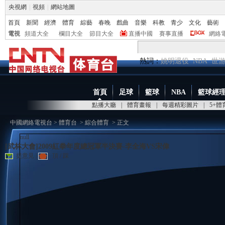
央視網
|
視頻
|
網站地圖
首頁
新聞
經濟
體育
綜藝
春晚
戲曲
音樂
科教
青少
文化
藝術
電視
頻道大全
欄目大全
節目大全
直播中國
賽事直播
網絡
熱詞：
姚明退役
NBA
世
首頁
足球
籃球
NBA
籃球經
點播大廳
|
體育畫報
|
每週精彩圖片
|
5+
中國網絡電視台
>
體育台
>
綜合體育
> 正文
null
[武林大會]2009紅拳年度總冠軍半決賽-李全海VS宋偉
提意見
|
頂
/
踩