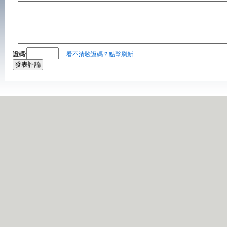
證碼
:
看不清驗證碼？點擊刷新