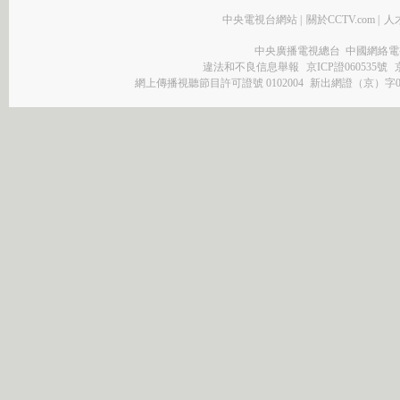
中央電視台網站
|
關於CCTV.com
|
人
中央廣播電視總台 中國網絡電
違法和不良信息舉報
京ICP證060535號
網上傳播視聽節目許可證號 0102004
新出網證（京）字0