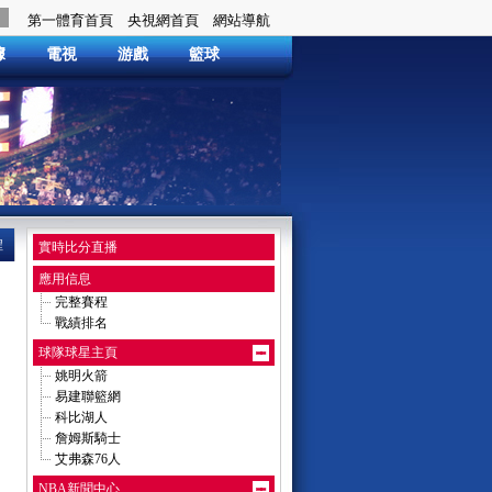
據
電視
游戲
籃球
程
實時比分直播
應用信息
完整賽程
戰績排名
球隊球星主頁
姚明火箭
易建聯籃網
科比湖人
詹姆斯騎士
艾弗森76人
NBA新聞中心