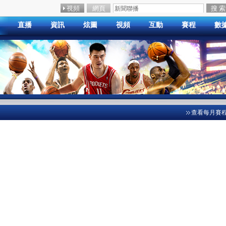
直播
資訊
炫圖
視頻
互動
賽程
數
查看每月賽