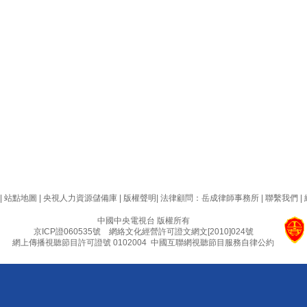
|
站點地圖
|
央視人力資源儲備庫
|
版權聲明
|
法律顧問：岳成律師事務所
|
聯繫我們
|
中國中央電視台 版權所有
京ICP證060535號
網絡文化經營許可證文網文[2010]024號
網上傳播視聽節目許可證號 0102004
中國互聯網視聽節目服務自律公約