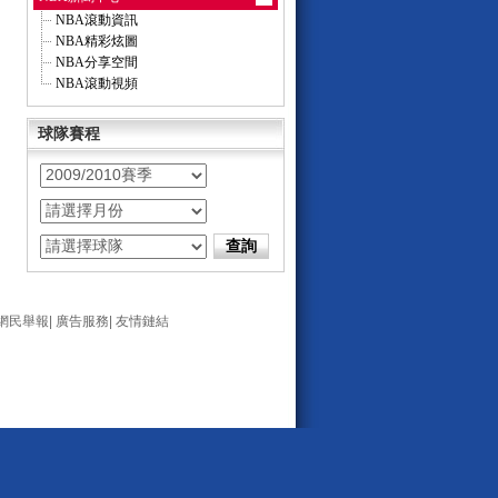
NBA滾動資訊
NBA精彩炫圖
NBA分享空間
NBA滾動視頻
球隊賽程
網民舉報
|
廣告服務
|
友情鏈結