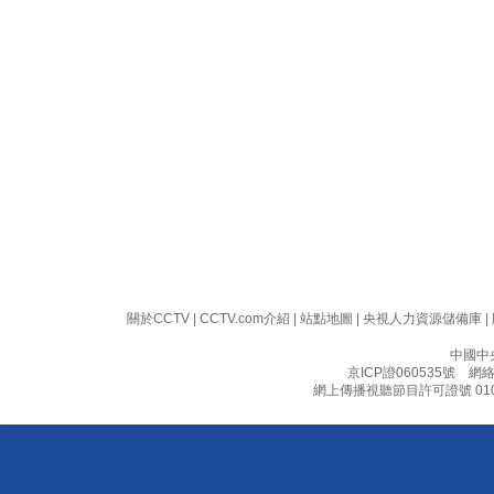
關於CCTV
|
CCTV.com介紹
|
站點地圖
|
央視人力資源儲備庫
|
中國中
京ICP證060535號
網絡文
網上傳播視聽節目許可證號 010