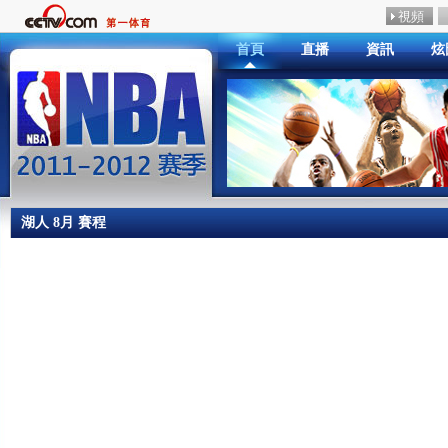
首頁
直播
資訊
炫
湖人 8月 賽程