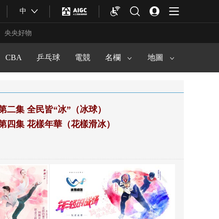
足球之夜
中
馬拉松頻道
中華體育文化
冠軍歐洲
央央好物
中國戶外運動産業大會
籃球公園
CBA
乒乓球
電競
健身動起來
名欄
地圖
第二集 全民皆“冰”（冰球）
第四集 花樣年華（花樣滑冰）
合體育
亞冬會