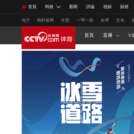
原創策劃
CCTV5+
首頁
時政
新聞
評論
視頻
財經
人民領袖習近平
直播
海外頻道
片庫
iPanda
欄目大全
聯播+
English
中國領導人
節目單
Монгол
聽音
央視快評
微視頻
習
生活體育大會
健康生活實驗室
2025來跑新征
CCTV16
地方
鄉村振興
生態
一帶一路
央博
文化
young視頻
閃亮的你
王者女子賽
VIP高清
首頁
直播
節目單
VI
總台春晚
網絡春晚
共産黨員網
秧紀錄
新聞
國內
國際
評論
經濟
軍事
人民領袖習近平
聯播+
熱解讀
天天學習
視頻
小央視頻
小央直播
直播中國
熊貓
現場
前線
比劃
快看
藍海中國
新兵
體育
直播
競猜
2026年世界盃
2026年
VIP會員
CCTV奧林匹克頻道
生活體育大會