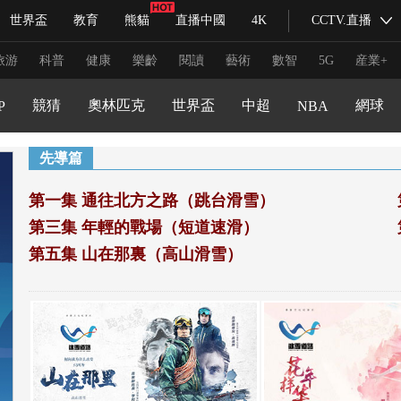
文化體育
世界盃
教育
熊貓
直播中國
4K
CCTV.直播
式妙語
主持人
下載央視影音
熱解讀
天天學習
程
大咖陪你看
文旅體育
體育産業發展
旅游
科普
健康
樂齡
閱讀
藝術
數智
5G
産業+
足球道路
粵港澳大灣區賽車模擬器大獎賽
競猜
奧林匹克
世界盃
中超
網球
P
NBA
紀錄片網
國家大劇院
大型活動
先導篇
第一集 通往北方之路（跳台滑雪）
科技
法治
文娛
人物
公益
圖片
第三集 年輕的戰場（短道速滑）
習式妙語
央視快評
央視網評
光華銳評
鋒面
第五集 山在那裏（高山滑雪）
頻道
VR/AR
4K專區
全景新聞
請入列
人生第一次
人生第二次
冬奧會
CBA
NBA
中超
國足
國際足球
網球
綜
體育江湖
文化體育
冰雪道路
足球道路