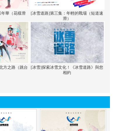
藝術
汽車
數智
5G
産業+
樣年華（花樣滑
[冰雪道路]第三集：年輕的戰場（短道速
滑）
時尚
天氣
才藝
網展
央央好物
往北方之路（跳台
[冰雪]探索冰雪文化！《冰雪道路》與您
相約