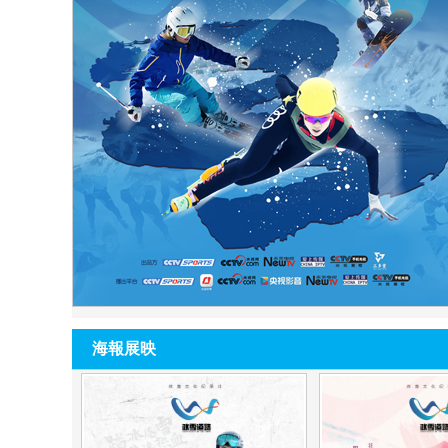
財經
教育
鄉村振興
生態環境
一帶一路
大國智造
大國展會
大國保險
雲頂對話
CCTV.節目官網
直播
節目單
欄目
片庫
海報展映