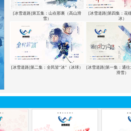
央博
非遺
文化
旅游
科普
健康
樂齡
閱讀
[冰雪道路]第五集：山在那裏（高山滑
[冰雪道路]第四集：花
雪）
冰）
雲起
超級工廠
智敬中國
全民健康
顏選攻略
海洋
收視榜
總台企業白名單
[冰雪道路]第二集：全民皆“冰”（冰球）
[冰雪道路]第一集：通
滑雪）