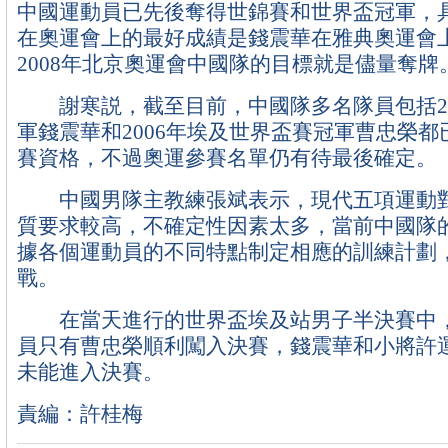
中國運動員已先後奪得世錦賽和世界盃冠軍，
在奧運會上的最好成績是錢震華在雅典奧運會上
2008年北京奧運會中國隊的目標就是儘量奪牌
謝寒説，截至目前，中國隊多名隊員包括20
軍錢震華和2006年埃及世界盃賽冠軍曹忠榮
賽資格，不過奧運參賽名單仍有待最後確定。
中國男隊主教練張斌表示，現代五項運動對
質要求較高，不確定性因素太多，當前中國隊
據各個運動員的不同特點制定相應的訓練計劃
戰。
在當天進行的世界盃埃及站男子半決賽中，
員只有曹忠榮順利闖入決賽，錢震華和小將許
未能進入決賽。
責編：許桂梅