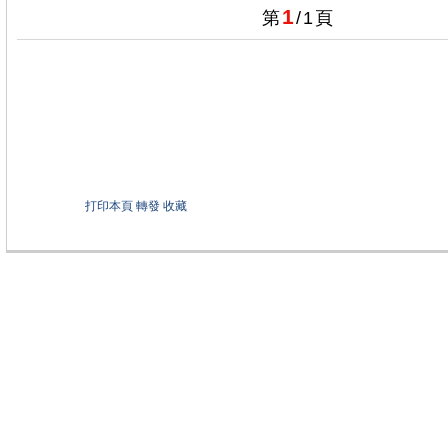
1
第
/
1
頁
打印本頁
轉發
收藏