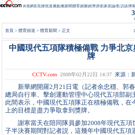
央視網首頁
|
搜視
|
直播
|
點播
|
新聞
|
體育
|
娛樂
|
經濟
|
房産
|
家居
|
論壇
|
訪談
|
博
3
首頁
>
體育頻道
>
體育新聞
> 正文
中國現代五項隊積極備戰 力爭北京
牌
CCTV.com
2008年02月22日 14:37
來源：
新華網開羅2月21日電（記者余忠穩、郭春
總局自行車、擊劍運動管理中心現代五項部副主
此間表示，中國現代五項隊正在積極備戰，在
上的目標是盡力爭取拿到獎牌。
謝寒當天在陪同隊員參加2008年現代五項
子半決賽期間對記者説，這幾年中國現代五項