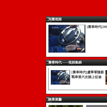
完整視頻
[賽車時代]2
賽車時代——視頻集錦
[賽車時代]盧寧軍隨新
戰車第六次踏上征途
靚車展廳