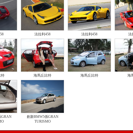
58
法拉利458
法拉利458
法
比特
海馬丘比特
海馬丘比特
海
GRAN
創新BMW5係GRAN
MO
TURISMO