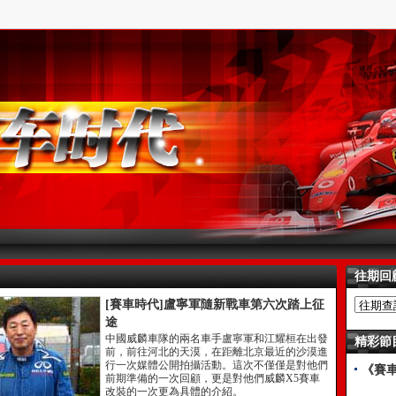
往期回
[賽車時代]盧寧軍隨新戰車第六次踏上征
途
中國威麟車隊的兩名車手盧寧軍和江耀桓在出發
精彩節
前，前往河北的天漠，在距離北京最近的沙漠進
行一次媒體公開拍攝活動。這次不僅僅是對他們
《賽
前期準備的一次回顧，更是對他們威麟X5賽車
改裝的一次更為具體的介紹。