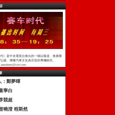
紹
時代》是中央電視台推出的一檔以報道、推廣賽
，弘揚、傳播汽車文化為宗旨的專欄節目。
totimes@cctv.com
隊
人：鄭夢暉
:童寧白
:李競超
曾曉澄 程斯然