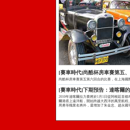
[賽車時代]尚酷杯房車賽第五
尚酷杯房車賽第五第六回合的比賽，在上海國
[賽車時代]下期預告：達喀爾
2010年達喀爾拉力賽將於1月1日從阿根廷首
爾港搭上遠洋船，開始跨越大西洋的萬里航程
周勇等職業名將外，還增加了朱金忠、趙永國