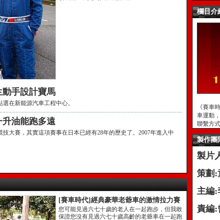
欄目介
生動手設計寶馬
點選在新能源汽車工程中心。
《賽車
車運動
一升油能跑多遠
聯繫方式:au
技大賽，其實這項賽事在日本已經有28年的歷史了。2007年進入中
製作團
製片
策劃
主編
[賽車時代]經典豪華老爺車的激情拉力賽
責編:
您可能見過六七十歲的老人在一起跑步，但我敢
保證您沒有見過六七十歲高齡的老爺車在一起跑