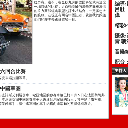
拉力賽。這不，在金秋九月的德國科隆就有這麼
編導:
一場特殊的比賽，近百輛高齡的豪華老爺車激情
呂壯 
的拉力賽和經典車型的評比相結合，一定讓您大
偉
飽眼服。在現正有兩名中國記者，就讓我們跟隨
他們的腳步去親身體驗一把。
精彩F
攝像:
雷 朝
音樂編
配音
、六回合比賽
主持人
際賽車場拉開戰幕。
的中國軍團
都布宜諾斯艾利斯發車，歐亞地區的參賽車輛已於11月27日在法國勒阿弗
。本屆達喀爾中國參賽車手人數達到創紀錄的12人，其中除了盧寧軍、
等業餘車手，讓中國軍團的車手結構向達喀爾的整體構成靠近。