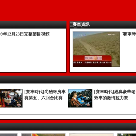
賽車資訊
009年12月23日完整節目視頻
[賽車
[賽車時代]尚酷杯房車
[賽車時代]經典豪華老
賽第五、六回合比賽
爺車的激情拉力賽