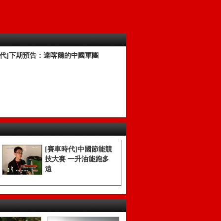
時代]下期預告：達喀爾的中國軍團
[賽車時代]中國節能競
技大賽 一升油能跑多
遠