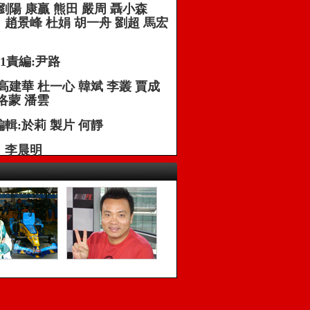
劉陽 康贏 熊田 嚴周 聶小森
趙景峰 杜娟 胡一舟 劉超 馬宏
1責編:尹路
高建華 杜一心 韓斌 李叢 賈成
洛蒙 潘雲
輯:於莉 製片 何靜
：李晨明