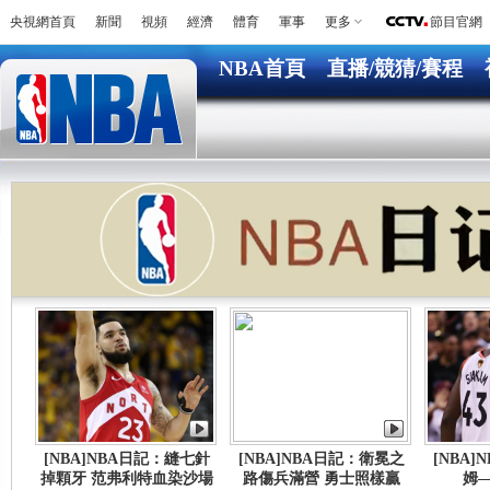
央視網首頁
新聞
視頻
經濟
體育
軍事
更多
節目官網
NBA首頁
直播/競猜/賽程
[NBA]NBA日記：縫七針
[NBA]NBA日記：衛冕之
[NBA
掉顆牙 范弗利特血染沙場
路傷兵滿營 勇士照樣贏
姆