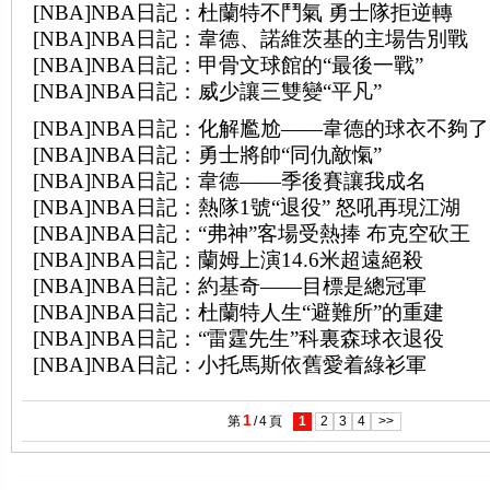
[NBA]NBA日記：杜蘭特不鬥氣 勇士隊拒逆轉
[NBA]NBA日記：韋德、諾維茨基的主場告別戰
[NBA]NBA日記：甲骨文球館的“最後一戰”
[NBA]NBA日記：威少讓三雙變“平凡”
[NBA]NBA日記：化解尷尬——韋德的球衣不夠了
[NBA]NBA日記：勇士將帥“同仇敵愾”
[NBA]NBA日記：韋德——季後賽讓我成名
[NBA]NBA日記：熱隊1號“退役” 怒吼再現江湖
[NBA]NBA日記：“弗神”客場受熱捧 布克空砍王
[NBA]NBA日記：蘭姆上演14.6米超遠絕殺
[NBA]NBA日記：約基奇——目標是總冠軍
[NBA]NBA日記：杜蘭特人生“避難所”的重建
[NBA]NBA日記：“雷霆先生”科裏森球衣退役
[NBA]NBA日記：小托馬斯依舊愛着綠衫軍
1
第
/
4
頁
1
2
3
4
>>