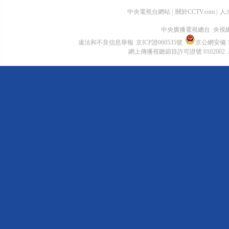
中央電視台網站
|
關於CCTV.com
|
人
中央廣播電視總台 央視
違法和不良信息舉報
京ICP證060535號
京公網安備 11
網上傳播視聽節目許可證號 0102002