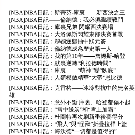
[NBA]NBA日記：斯蒂芬-庫裏——新西決之王
[NBA]NBA日記——倫納德：我必須繼續戰鬥
[NBA]NBA日記：庫裏兄弟 閃耀西決賽場
[NBA]NBA日記：大洛佩斯閃耀東部決賽首戰
[NBA]NBA日記：鵜鶘逆襲抽中狀元簽
[NBA]NBA日記：倫納德成為歷史第一人
[NBA]NBA日記：我的第10年——詹姆斯-哈登
[NBA]NBA日記：默裏逆轉“利拉德時間”
[NBA]NBA日記：庫裏——“萌神”變“臥底”
[NBA]NBA日記：人類模倣精華“大帝”恩比德
[NBA]NBA日記：克雷格——冰冷對抗中的無名英
雄
[NBA]NBA日記：意外不斷 庫裏、哈登都傷不起
[NBA]NBA日記：“雪中送炭”和“雪上加霜”
[NBA]NBA日記：杜蘭特再次刷新季後賽得分
[NBA]NBA日記：“飛人”與“怪獸”折疊拉桿上籃
[NBA]NBA日記：海沃德“一切都是值得的”