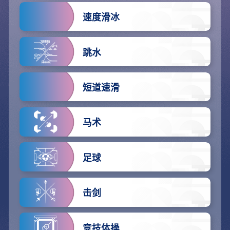
速度滑冰
跳水
短道速滑
马术
足球
击剑
竞技体操