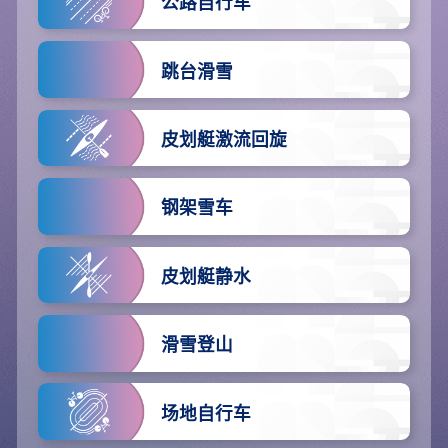
公路自行车
跳台滑雪
皮划艇激流回旋
钢架雪车
皮划艇静水
滑雪登山
场地自行车