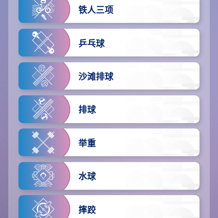
铁人三项
乒乓球
沙滩排球
排球
举重
水球
摔跤