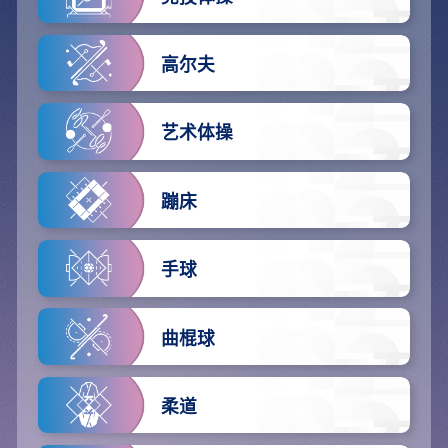
高尔夫
艺术体操
蹦床
手球
曲棍球
柔道