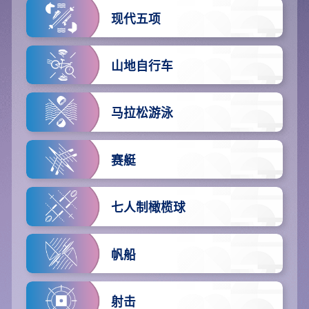
现代五项
山地自行车
马拉松游泳
赛艇
七人制橄榄球
帆船
射击