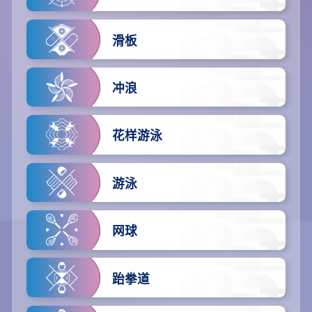
滑板
冲浪
花样游泳
游泳
网球
跆拳道