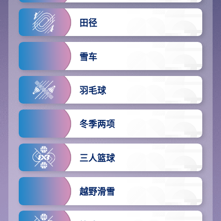
田径
雪车
羽毛球
冬季两项
三人篮球
越野滑雪