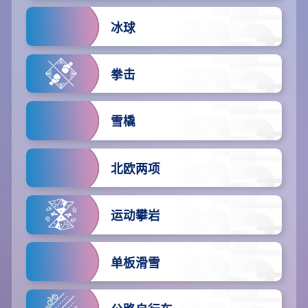
冰球
拳击
雪橇
北欧两项
运动攀岩
单板滑雪