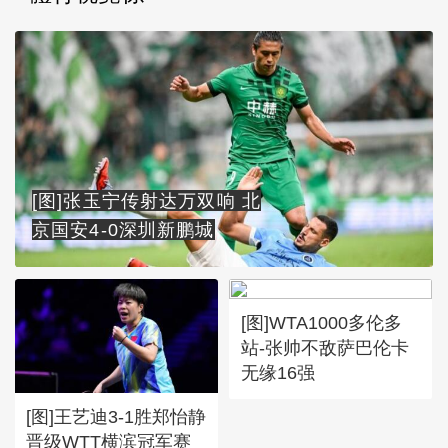
[图]张玉宁传射达万双响 北
京国安4-0深圳新鹏城
[图]WTA1000多伦多
站-张帅不敌萨巴伦卡
无缘16强
[图]王艺迪3-1胜郑怡静
晋级WTT横滨冠军赛