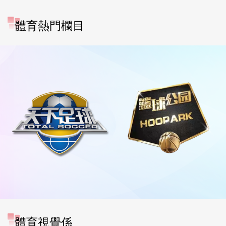
體育熱門欄目
體育視覺係