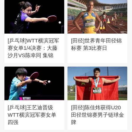
[乒乓球]WTT横滨冠军
[田径]世界青年田径锦
赛女单1/4决赛：大藤
标赛 第3比赛日
沙月VS陈幸同 集锦
[乒乓球]王艺迪晋级
[田径]陈佳炜获得U20
WTT横滨冠军赛女单
田径世锦赛男子链球金
四强
牌