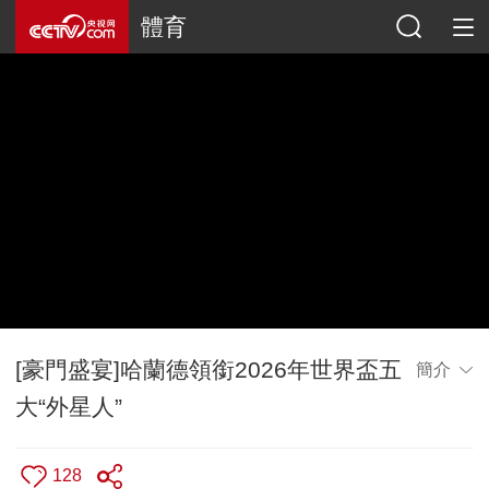
體育
[豪門盛宴]哈蘭德領銜2026年世界盃五
簡介
大“外星人”
128