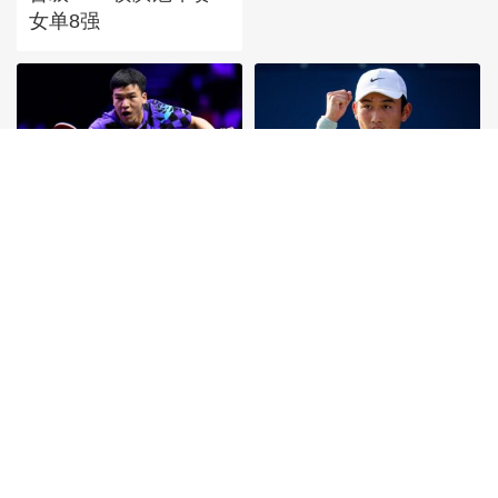
女单8强
[图]向鹏3-1西多伦科
[图]商竣程2-1卢布列夫
晋级WTT横滨冠军赛
晋级蒙特利尔站男单第
16强
三轮
首頁
|
全站地圖
京ICP備10003349號-1
中央廣播電視總台
央視網
版權所有