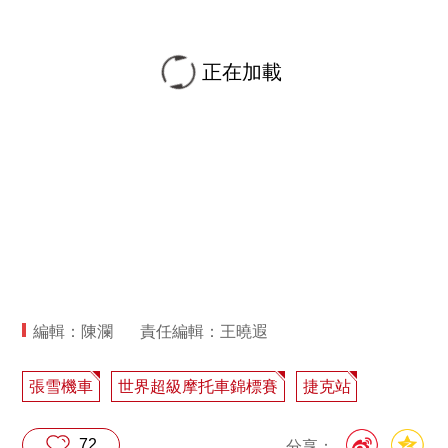
正在加載
編輯：陳瀾
責任編輯：王曉遐
張雪機車
世界超級摩托車錦標賽
捷克站
72
分享：