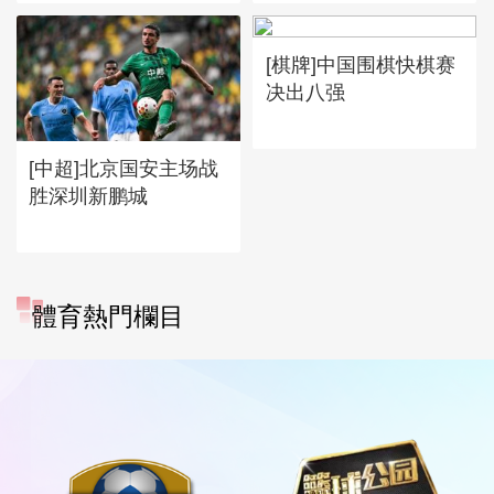
[棋牌]中国围棋快棋赛
决出八强
[中超]北京国安主场战
胜深圳新鹏城
體育熱門欄目