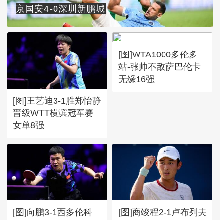
京国安4-0深圳新鹏城
[图]WTA1000多伦多
站-张帅不敌萨巴伦卡
无缘16强
[图]王艺迪3-1胜郑怡静
晋级WTT横滨冠军赛
女单8强
[图]向鹏3-1西多伦科
[图]商竣程2-1卢布列夫