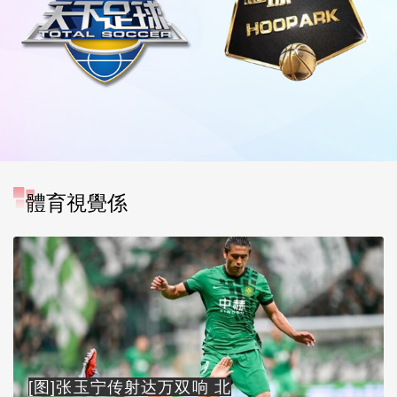
體育視覺係
[图]张玉宁传射达万双响 北