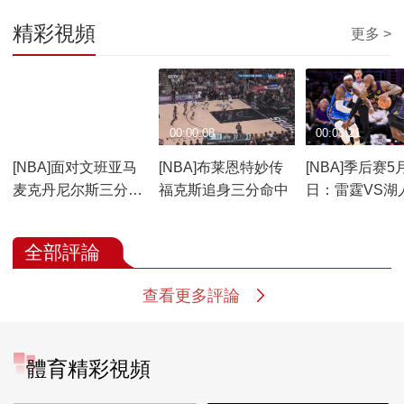
精彩視頻
更多 >
00:00:06
00:00:08
00:03:21
[NBA]面对文班亚马
[NBA]布莱恩特妙传
[NBA]季后赛5
麦克丹尼尔斯三分回
福克斯追身三分命中
日：雷霆VS湖
敬
赛回顾
全部評論
查看更多評論
體育精彩視頻