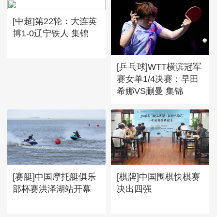
[中超]第22轮：大连英
博1-0辽宁铁人 集锦
[乒乓球]WTT横滨冠军
赛女单1/4决赛：早田
希娜VS蒯曼 集锦
[赛艇]中国摩托艇俱乐
[棋牌]中国围棋快棋赛
部杯赛洪泽湖站开幕
决出四强