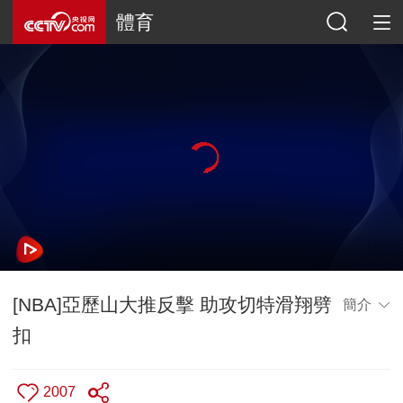
體育
[NBA]亞歷山大推反擊 助攻切特滑翔劈
簡介
扣
2007