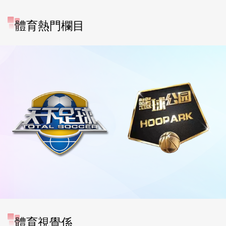
體育熱門欄目
體育視覺係