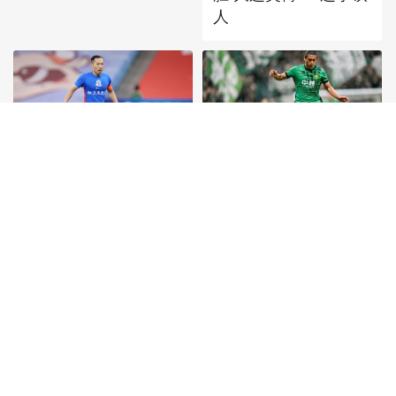
人
[图]中超-阿苏埃助攻徐
[图]张玉宁传射达万双
皓阳破门 上海申花1-0
响 北京国安4-0深圳新
青岛海牛
鹏城
首頁
|
全站地圖
京ICP備10003349號-1
中央廣播電視總台
央視網
版權所有