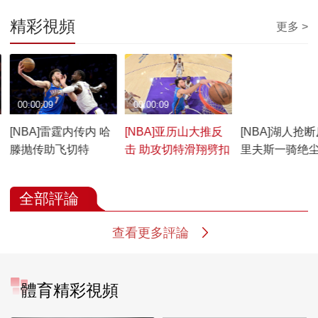
精彩視頻
更多 >
00:00:09
00:00:09
00:00:09
[NBA]雷霆内传内 哈
[NBA]亚历山大推反
[NBA]湖人抢
滕抛传助飞切特
击 助攻切特滑翔劈扣
里夫斯一骑绝
暴扣
全部評論
查看更多評論
體育精彩視頻