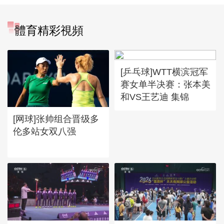
體育精彩視頻
[乒乓球]WTT横滨冠军
赛女单半决赛：张本美
和VS王艺迪 集锦
[网球]张帅组合晋级多
伦多站女双八强