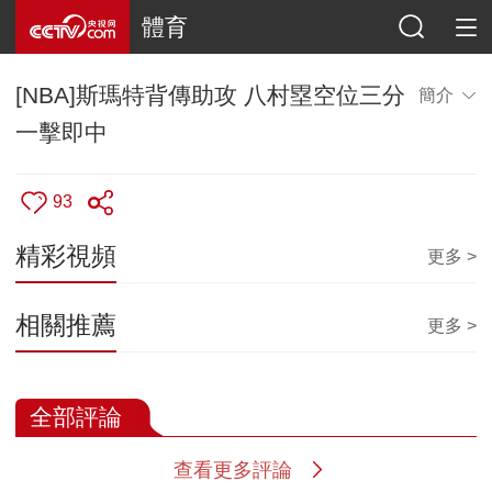
體育
[NBA]斯瑪特背傳助攻 八村塁空位三分
簡介
一擊即中
93
精彩視頻
更多 >
相關推薦
更多 >
全部評論
查看更多評論