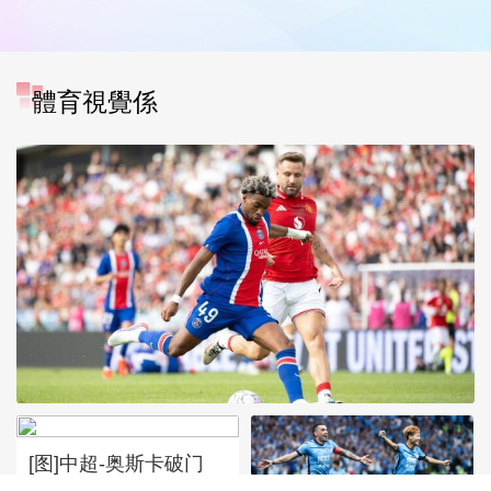
體育視覺係
[图]中超-奥斯卡破门
[图]友谊赛：姆伯莫破门姆巴
云南玉昆1-0送成都蓉