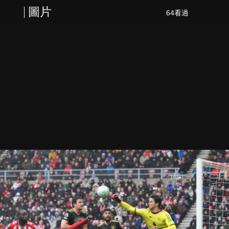
圖片
64看過