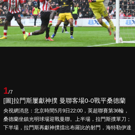
1
/7
[圖]拉門斯屢獻神撲 曼聯客場0-0戰平桑德蘭
央視網消息：北京時間5月9日22:00，英超聯賽第36輪，
桑德蘭坐鎮光明球場迎戰曼聯。上半場，拉門斯撲單刀；
下半場，拉門斯再獻神撲擋出布羅比的射門，海特勒伊達