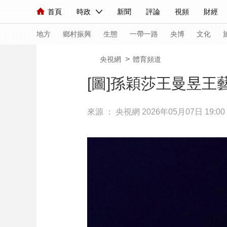
首頁
時政
新聞
評論
視頻
財經
人民領袖習近平
直播
海外頻道
片庫
iPanda
欄目大全
聯播+
English
中國領導人
節目單
Монгол
聽音
央視快評
微視頻
習
地方
鄉村振興
生態
一帶一路
央博
文化
>
央視網
體育頻道
總台春晚
網絡春晚
共産黨員網
秧紀錄
[圖]孫穎莎王曼昱王
來源 ：
央視網
2026年05月07日 19:00
新聞
國內
國際
評論
經濟
軍事
人民領袖習近平
聯播+
熱解讀
天天學習
視頻
小央視頻
小央直播
直播中國
熊貓
現場
前線
比劃
快看
藍海中國
新兵
體育
直播
競猜
2026年世界盃
2026
VIP會員
CCTV奧林匹克頻道
生活體育大會