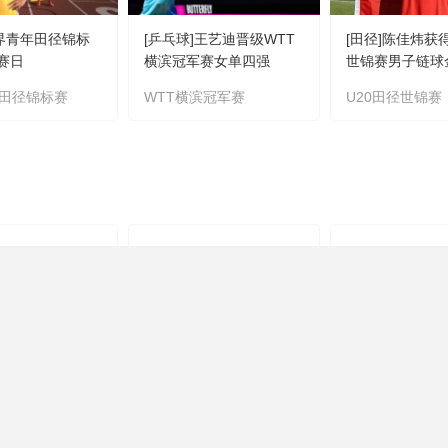
世界青年田径锦标
[乒乓球]王艺迪晋级WTT
[田径]陈佳炜获
比赛日
横滨冠军赛女单四强
世锦赛男子链球
田径锦标赛
WTT横滨冠军赛
U20田径世锦赛