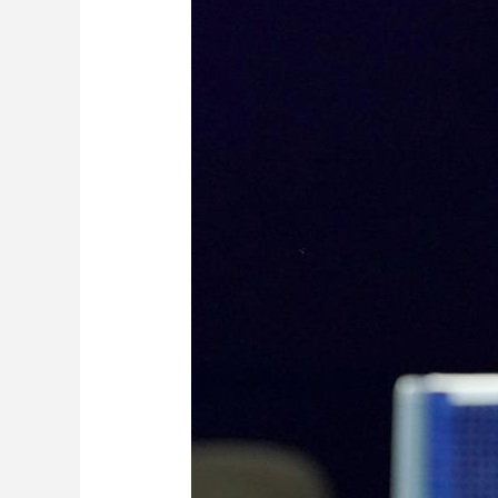
財經
教育
鄉村振興
生態環境
一帶一路
大國智造
大國展會
大國保險
雲頂對話
CCTV.節目官網
直播
節目單
欄目
片庫