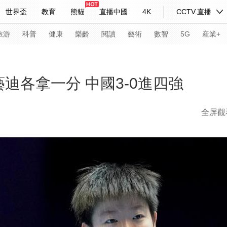
世界盃
教育
熊貓
直播中國
4K
CCTV.直播
式妙語
主持人
下載央視影音
熱解讀
天天學習
旅游
科普
健康
樂齡
閱讀
藝術
數智
5G
産業+
紀錄片網
國家大劇院
大型活動
藝迪各拿一分 中國3-0進四強
全屏觀
科技
法治
文娛
人物
公益
圖片
習式妙語
央視快評
央視網評
光華銳評
鋒面
頻道
VR/AR
4K專區
全景新聞
請入列
人生第一次
人生第二次
年冬奧會
CBA
NBA
中超
國足
國際足球
網球
綜
體育江湖
文化體育
冰雪道路
足球道路