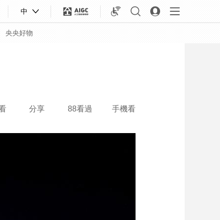
中
央央好物
看
分享
88看過
手機看
合體育
亞冬會