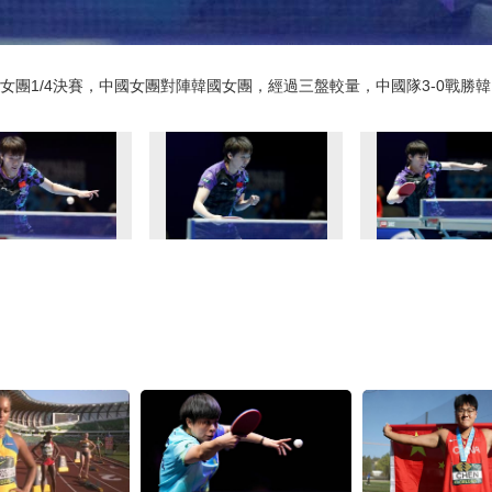
賽女團1/4決賽，中國女團對陣韓國女團，經過三盤較量，中國隊3-0戰勝