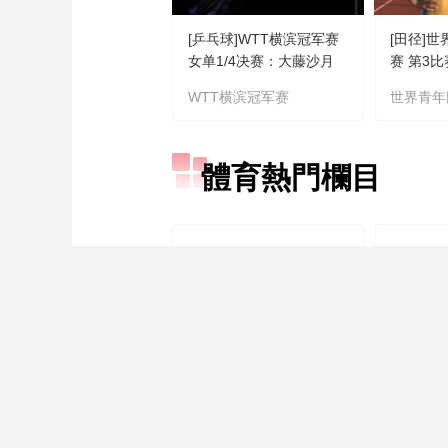
[乒乓球]WTT横滨冠军赛
[田径]
女单1/4决赛：大藤沙月
赛 第3
VS陈幸同 集锦
WTT横滨冠军赛
世界青年
體育熱門欄目