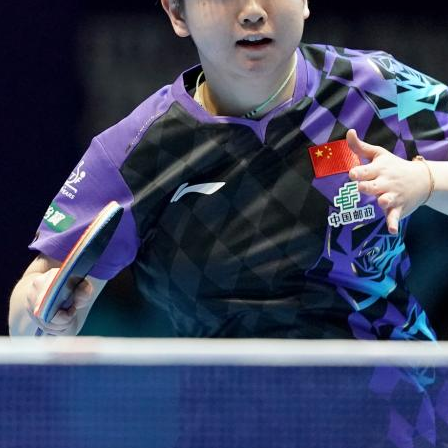
央博
非遺
文化
旅游
科普
健康
樂齡
閱讀
雲起
超級工廠
智敬中國
全民健康
顏選攻略
海洋
收視榜
總台企業白名單