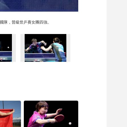
韓國隊，晉級世乒賽女團四強。