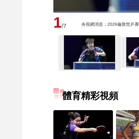
1
央視網消息：2026倫敦世乒
/7
體育精彩視頻