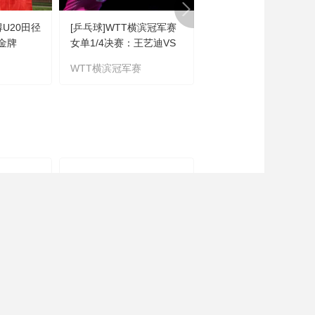
得U20田径
[乒乓球]WTT横滨冠军赛
[排球]王延伟/杜鸿君惊
金牌
女单1/4决赛：王艺迪VS
出线
朱雨玲 集锦
WTT横滨冠军赛
世界沙滩排球职业巡回
赛