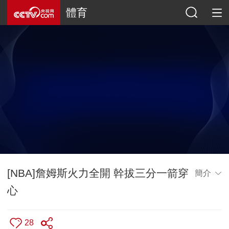
體育
[NBA]詹姆斯火力全開 幹拔三分一箭穿
簡介
心
28