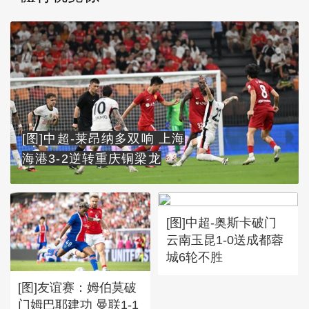
[图]中超-莱昂纳多双响 上海
海港3-2逆转重庆铜梁龙
[图]中超-奥斯卡破门
云南玉昆1-0送成都蓉
城6轮不胜
[图]友谊赛：姆伯莫破
门姆巴耶建功 曼联1-1