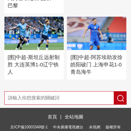
巴黎
[图]中超-斯坦丘远射制
[图]中超-阿苏埃助攻徐
胜 大连英博1-0辽宁铁
皓阳破门 上海申花1-0
人
青岛海牛
首頁
|
全站地圖
京ICP備10003349號-1
中央廣播電視總台
央視網
版權所有