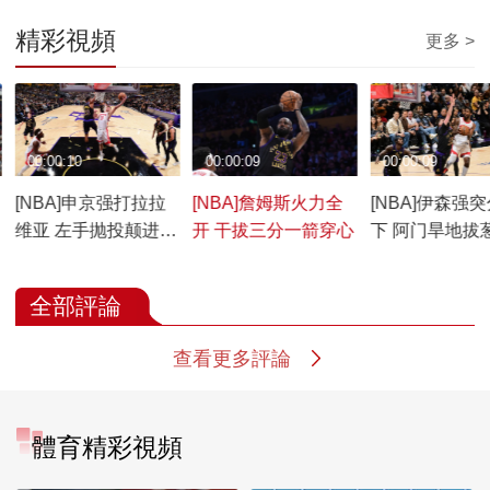
精彩視頻
更多 >
00:00:10
00:00:09
00:00:09
[NBA]申京强打拉拉
[NBA]詹姆斯火力全
[NBA]伊森强
维亚 左手抛投颠进篮
开 干拔三分一箭穿心
下 阿门旱地拔
筐
暴扣
全部評論
查看更多評論
體育精彩視頻