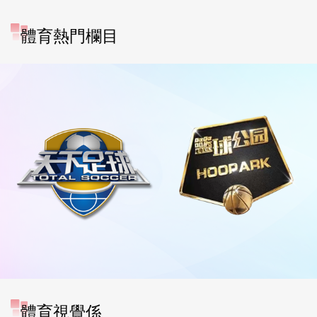
體育熱門欄目
體育視覺係