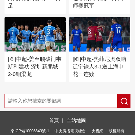
足
师赛冠军
[图]中超-姜至鹏破门韦
[图]中超-热菲尼奥双响
斯利建功 深圳新鹏城
辽宁铁人3-1送上海申
2-0铜梁龙
花三连败
首頁
|
全站地圖
京ICP備10003349號-1
中央廣播電視總台
央視網
版權所有