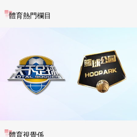
體育熱門欄目
體育視覺係