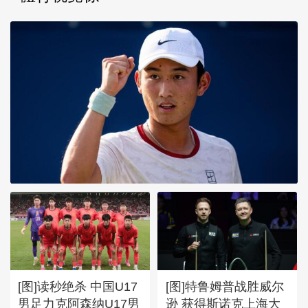
[图]商竣程2-1卢布列夫 晋级
蒙特利尔站男单第三轮
[图]读秒绝杀 中国U17
[图]特鲁姆普战胜威尔
男足力克阿森纳U17男
逊 获得斯诺克上海大