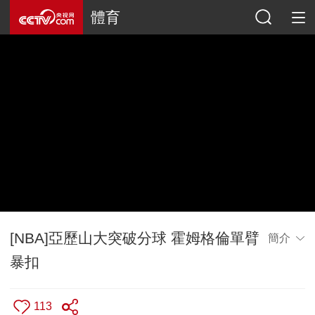
體育
[NBA]亞歷山大突破分球 霍姆格倫單臂
簡介
暴扣
113