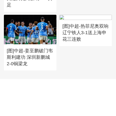
足
[图]中超-热菲尼奥双响
辽宁铁人3-1送上海申
花三连败
[图]中超-姜至鹏破门韦
斯利建功 深圳新鹏城
2-0铜梁龙
首頁
|
全站地圖
京ICP備10003349號-1
中央廣播電視總台
央視網
版權所有