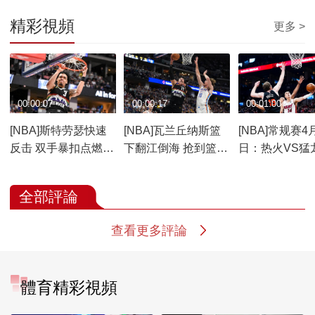
精彩視頻
更多 >
00:00:07
00:00:17
00:01:00
[NBA]斯特劳瑟快速
[NBA]瓦兰丘纳斯篮
[NBA]常规赛4
反击 双手暴扣点燃全
下翻江倒海 抢到篮板
日：热火VS猛
场
后双手暴扣
赛回顾
全部評論
查看更多評論
體育精彩視頻