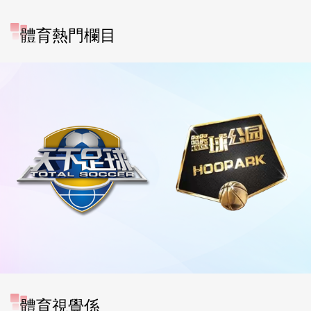
體育熱門欄目
體育視覺係