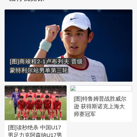
[图]商竣程2-1卢布列夫 晋级
蒙特利尔站男单第三轮
[图]特鲁姆普战胜威尔
逊 获得斯诺克上海大
师赛冠军
[图]读秒绝杀 中国U17
男足力克阿森纳U17男