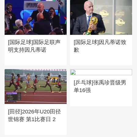
[国际足球]国际足联声
[国际足球]因凡蒂诺致
明支持因凡蒂诺
歉
[乒乓球]张禹珍晋级男
单16强
[田径]2026年U20田径
世锦赛 第1比赛日 2