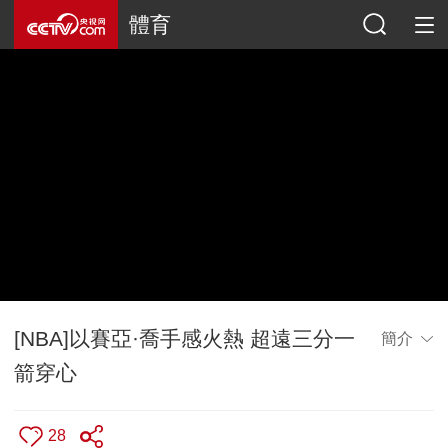
體育
[NBA]以賽亞·喬手感火熱 超遠三分一
簡介
箭穿心
28