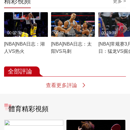
精彩視頻
更多 >
00:02:30
00:02:08
00:19:39
[NBA]NBA日志：湖
[NBA]NBA日志：太
[NBA]常规赛3
人VS热火
阳VS马刺
日：猛龙VS掘
二节
全部評論
查看更多評論
體育精彩視頻