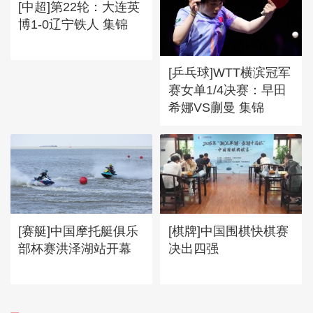
[中超]第22轮：大连英
博1-0辽宁铁人 集锦
[乒乓球]WTT横滨冠军
赛女单1/4决赛：早田
希娜VS蒯曼 集锦
[赛艇]中国摩托艇俱乐
[棋牌]中国围棋快棋赛
部杯赛洪泽湖站开幕
决出四强