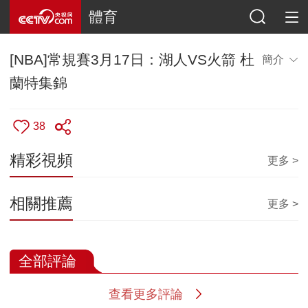
體育
[NBA]常規賽3月17日：湖人VS火箭 杜
簡介
蘭特集錦
38
精彩視頻
更多 >
相關推薦
更多 >
全部評論
查看更多評論