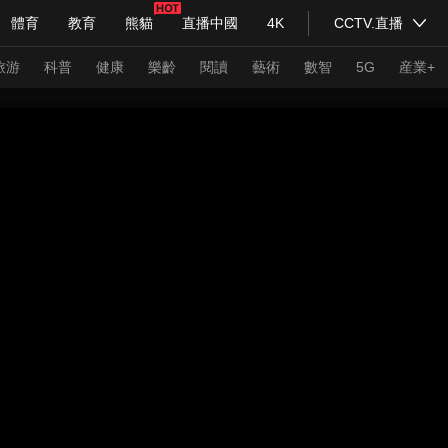
體育
教育
熊貓
直播中國
4K
CCTV.直播
式妙語
主持人
下載央視影音
熱解讀
天天學習
旅游
科普
健康
樂齡
閱讀
藝術
數智
5G
産業+
紀錄片網
國家大劇院
大型活動
科技
法治
文娛
人物
公益
圖片
習式妙語
央視快評
央視網評
光華銳評
鋒面
頻道
VR/AR
4K專區
全景新聞
請入列
人生第一次
人生第二次
年冬奧會
CBA
NBA
中超
國足
國際足球
網球
綜
體育江湖
文化體育
冰雪道路
足球道路