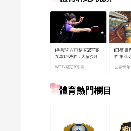
[乒乓球]WTT横滨冠军赛
[田径]
女单1/4决赛：大藤沙月
赛 第3
VS陈幸同 集锦
WTT横滨冠军赛
世界青年
體育熱門欄目