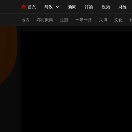
首頁
時政
新聞
評論
視頻
財經
人民領袖習近平
直播
海外頻道
片庫
iPanda
欄目大全
聯播+
English
中國領導人
節目單
Монгол
聽音
央視快評
微視頻
習
地方
鄉村振興
生態
一帶一路
央博
文化
總台春晚
網絡春晚
共産黨員網
秧紀錄
新聞
國內
國際
評論
經濟
軍事
人民領袖習近平
聯播+
熱解讀
天天學習
視頻
小央視頻
小央直播
直播中國
熊貓
現場
前線
比劃
快看
藍海中國
新兵
體育
直播
競猜
2026年世界盃
2026
VIP會員
CCTV奧林匹克頻道
生活體育大會