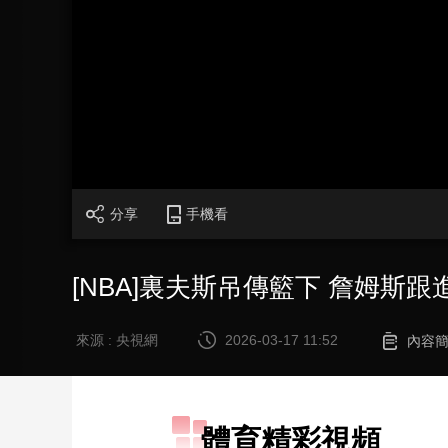
財經
教育
鄉村振興
生態環境
一帶一路
大國智造
大國展會
大國保險
雲頂對話
CCTV.節目官網
直播
節目單
欄目
片庫
分享
手機看
[NBA]裏夫斯吊傳籃下 詹姆斯
來源 : 央視網
2026-03-17 11:52
內容
體育精彩視頻