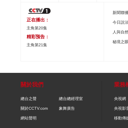
新聞聯
正在播出：
今日説
主角第20集
人與自
精彩预告：
秘境之
主角第21集
關於我們
業務
總台之聲
總台總經理室
央視網
關於CCTV.com
象舞廣告
央視影
網站聲明
移動傳