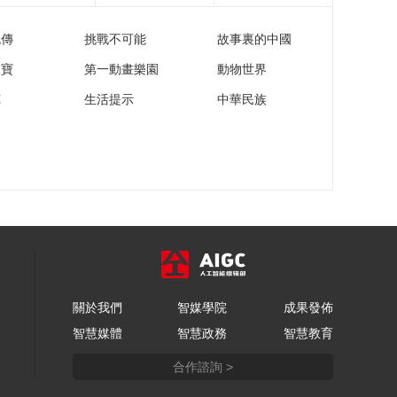
高难度后仰颠进篮筐
流傳
挑戰不可能
故事裏的中國
00:00:09
[NBA]常规赛3月16
家寶
第一動畫樂園
動物世界
日：活塞VS猛龙 比赛
苑
生活提示
中華民族
回顾
00:02:25
[NBA]伊森强打艾顿 撤
步中投稳稳落袋
00:00:09
[NBA]常规赛3月16
日：步行者VS雄鹿 比
赛回顾
00:02:22
[NBA]詹姆斯外线一打
一 顶着防守强投三分
命中
關於我們
智媒學院
成果發佈
00:00:11
智慧媒體
智慧政務
智慧教育
[NBA]杜兰特直塞篮下
史密斯一个虚晃轻松
合作諮詢 >
扣进
00:00:06