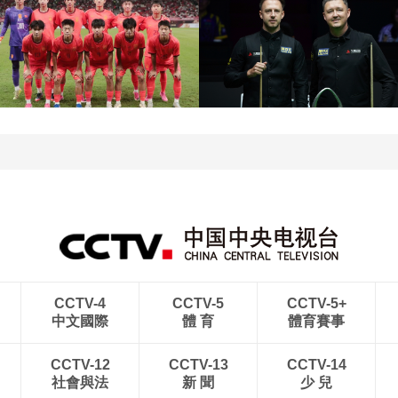
[图]王艺迪3-1胜郑怡静 晋
级WTT横滨冠军赛女单8
[图]WTA1000多伦多站-
强
帅不敌萨巴伦卡无缘16强
[图]特鲁姆普战胜威尔逊
[图]读秒绝杀 中国U17男
获得斯诺克上海大师赛冠
足力克阿森纳U17男足
军
CCTV-4
CCTV-5
CCTV-5+
中文國際
體 育
體育賽事
CCTV-12
CCTV-13
CCTV-14
社會與法
新 聞
少 兒