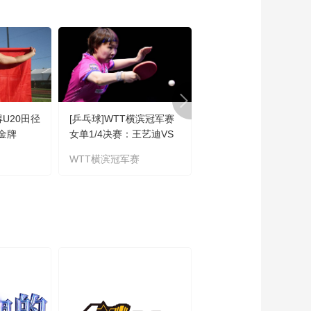
00:02:12
[NBA]布朗持球打传切
配合 顺下禁区小拉杆
上篮
00:00:37
[NBA]NBA日志：快船
VS鹈鹕
00:02:11
得U20田径
[乒乓球]WTT横滨冠军赛
[排球]王延伟/杜鸿君惊
[NBA]NBA日志：掘金
金牌
女单1/4决赛：王艺迪VS
出线
VS灰熊
朱雨玲 集锦
WTT横滨冠军赛
世界沙滩排球职业巡回
00:01:53
赛
[NBA]穆雷右路加速突
篮下 转身小抛投轻松
命中
00:00:45
[NBA]NBA日志：猛龙
VS公牛
00:01:53
[NBA]穆雷抢断反击一
条龙 布劳恩强起补篮