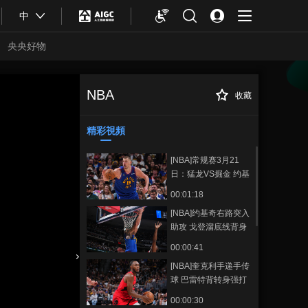
中
央央好物
NBA
收藏
[NBA]里夫斯吊传
正在播放
篮下 詹姆斯跟进空接暴扣
精彩視頻
[NBA]常规赛3月21
日：猛龙VS掘金 约基
奇集锦
00:01:18
[NBA]约基奇右路突入
助攻 戈登溜底线背身
放进
00:00:41
[NBA]奎克利手递手传
合體育
亞冬會
球 巴雷特背转身强打
2+1
00:00:30