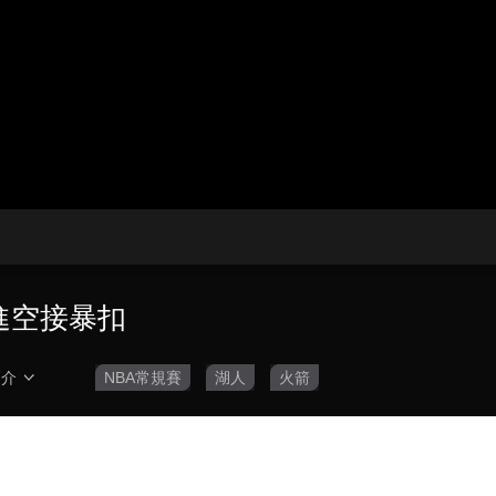
央博
非遺
文化
旅游
科普
健康
樂齡
閱讀
雲起
超級工廠
智敬中國
全民健康
顏選攻略
海洋
熱播榜
總台企業白名單
跟進空接暴扣
簡介
NBA常規賽
湖人
火箭