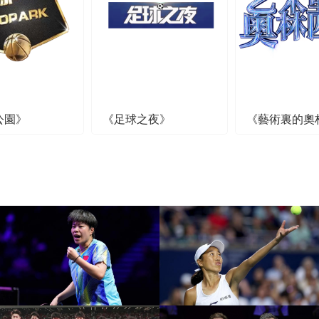
公園》
《足球之夜》
《藝術裏的奧