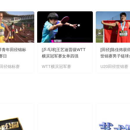
世界青年田径锦标
[乒乓球]王艺迪晋级WTT
[田径]陈佳炜获
比赛日
横滨冠军赛女单四强
世锦赛男子链球
田径锦标赛
WTT横滨冠军赛
U20田径世锦赛