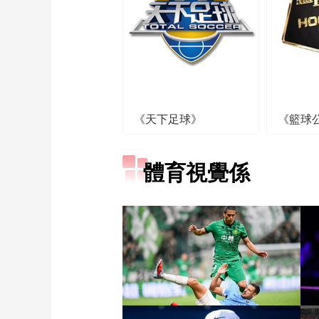
《天下足球》
《籃球
體育視覺係