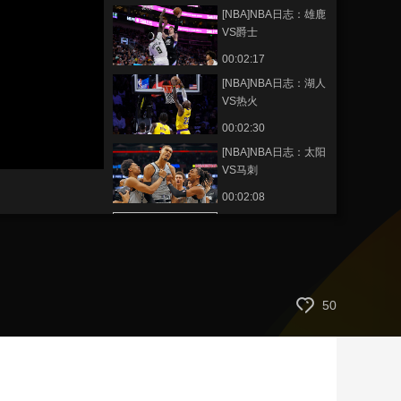
[NBA]NBA日志：雄鹿
藝術
汽車
數智
5G
産業+
VS爵士
時尚
天氣
才藝
網展
央央好物
00:02:17
[NBA]NBA日志：湖人
VS热火
00:02:30
[NBA]NBA日志：太阳
VS马刺
00:02:08
[NBA]常规赛3月21
日：猛龙VS掘金 第二
节
00:19:39
[NBA]约基奇弧顶送吊
50
传 戈登空切禁区轻松
扣篮
00:00:16
[NBA]NBA日志：骑士
VS公牛