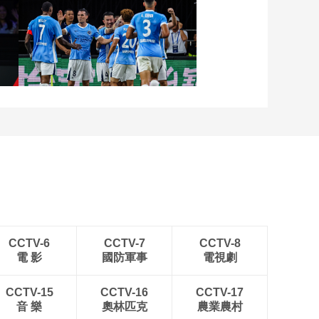
日：湖人VS火箭 东契
奇集锦
00:03:16
[NBA]詹姆斯上篮被帽
张
[图]向鹏3-1西多伦科 晋级
艾顿空篮补扣得手
WTT横滨冠军赛16强
00:00:09
[NBA]常规赛3月16
日：独行侠VS骑士 比
赛回顾
[图]中超-姜至鹏破门韦斯
00:02:23
利建功 深圳新鹏城2-0铜
[NBA]大心脏！史密斯
梁龙
关键三分反超比分
00:00:11
[NBA]里夫斯吊传篮下
詹姆斯跟进空接暴扣
00:00:08
CCTV-6
CCTV-7
CCTV-8
電 影
國防軍事
電視劇
[NBA]谢泼德抢断东契
奇 快速反击飞身暴扣
CCTV-15
CCTV-16
CCTV-17
00:00:09
音 樂
奧林匹克
農業農村
[NBA]里夫斯快速突破