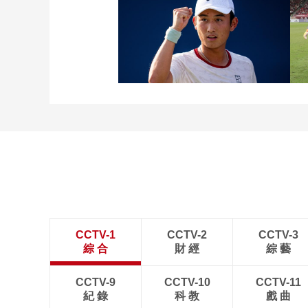
[图]张玉宁传射达万双响
北京国安4-0深圳新鹏城
[图]商竣程2-1卢布列夫 晋
级蒙特利尔站男单第三轮
CCTV-1
CCTV-2
CCTV-3
綜 合
財 經
綜 藝
CCTV-9
CCTV-10
CCTV-11
紀 錄
科 教
戲 曲