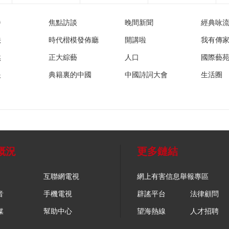
播
焦點訪談
晚間新聞
經典咏
法
時代楷模發佈廳
開講啦
我有傳
然
正大綜藝
人口
國際藝
眼
典籍裏的中國
中國詩詞大會
生活圈
概況
更多鏈結
互聯網電視
網上有害信息舉報專區
音
手機電視
辟謠平台
法律顧問
媒
幫助中心
望海熱線
人才招聘