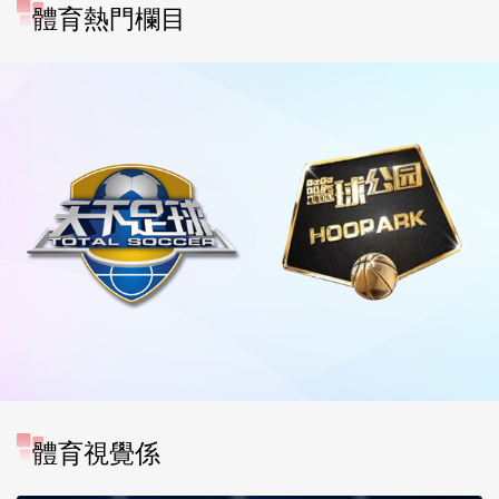
體育熱門欄目
體育視覺係