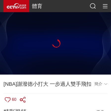
體育
[NBA]謝潑德小打大 一步過人雙手飛扣
簡介
60