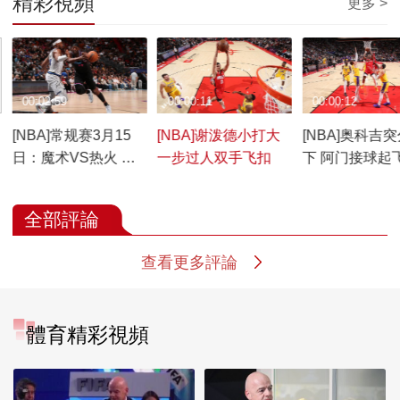
精彩視頻
更多 >
00:02:59
00:00:11
00:00:12
[NBA]常规赛3月15
[NBA]谢泼德小打大
[NBA]奥科吉
日：魔术VS热火 比
一步过人双手飞扣
下 阿门接球起
赛回顾
全部評論
查看更多評論
體育精彩視頻