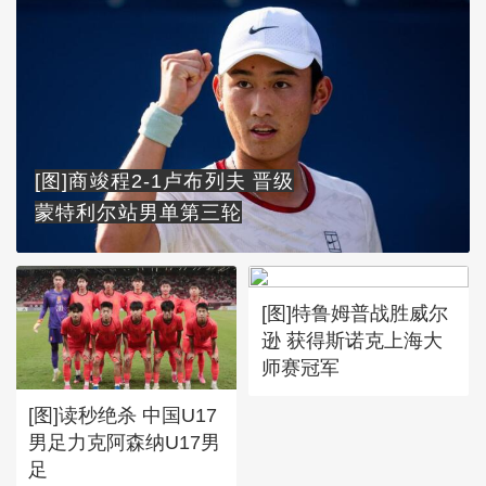
[图]商竣程2-1卢布列夫 晋级
蒙特利尔站男单第三轮
[图]特鲁姆普战胜威尔
逊 获得斯诺克上海大
师赛冠军
[图]读秒绝杀 中国U17
男足力克阿森纳U17男
足