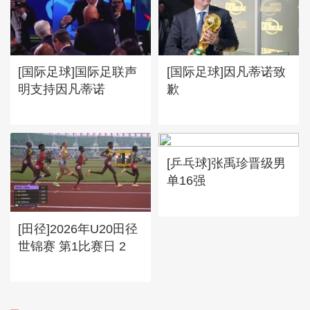
[国际足球]国际足联声
[国际足球]因凡蒂诺致
明支持因凡蒂诺
歉
[乒乓球]张禹珍晋级男
单16强
[田径]2026年U20田径
世锦赛 第1比赛日 2