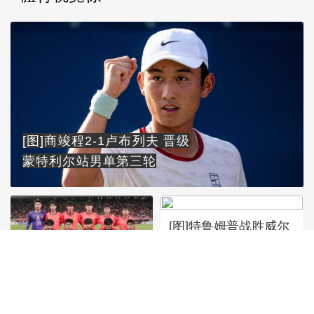
[图]商竣程2-1卢布列夫 晋级
蒙特利尔站男单第三轮
[图]特鲁姆普战胜威尔
逊 获得斯诺克上海大
师赛冠军
[图]读秒绝杀 中国U17
男足力克阿森纳U17男