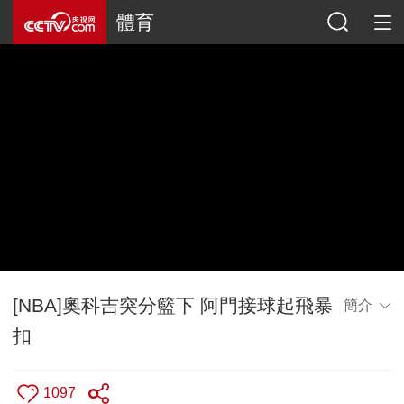
體育
[NBA]奧科吉突分籃下 阿門接球起飛暴
簡介
扣
1097