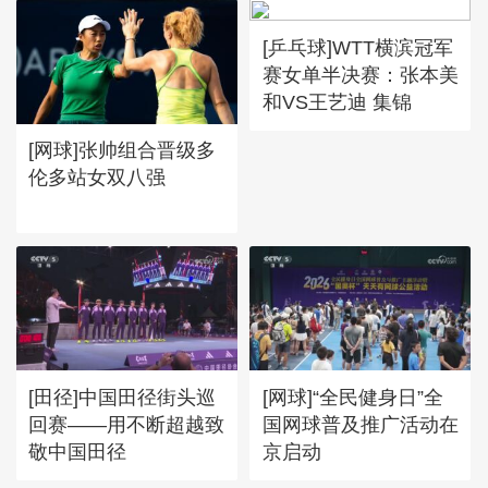
[乒乓球]WTT横滨冠军
赛女单半决赛：张本美
和VS王艺迪 集锦
[网球]张帅组合晋级多
伦多站女双八强
[田径]中国田径街头巡
[网球]“全民健身日”全
回赛——用不断超越致
国网球普及推广活动在
敬中国田径
京启动