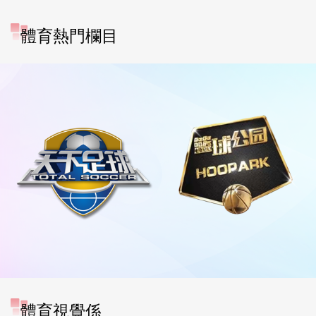
體育熱門欄目
體育視覺係