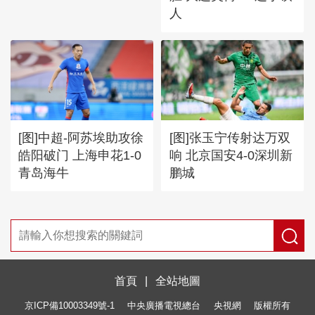
人
[图]中超-阿苏埃助攻徐
[图]张玉宁传射达万双
皓阳破门 上海申花1-0
响 北京国安4-0深圳新
青岛海牛
鹏城
首頁
|
全站地圖
京ICP備10003349號-1
中央廣播電視總台
央視網
版權所有