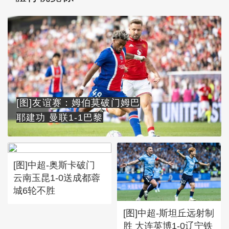
[图]友谊赛：姆伯莫破门姆巴
耶建功 曼联1-1巴黎
[图]中超-奥斯卡破门
云南玉昆1-0送成都蓉
城6轮不胜
[图]中超-斯坦丘远射制
胜 大连英博1-0辽宁铁