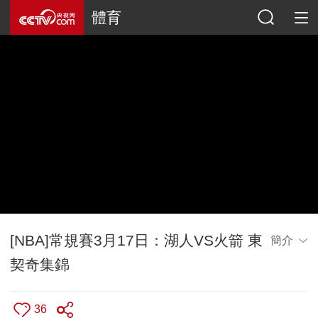
體育
[NBA]常規賽3月17日：湖人VS火箭 東
簡介
契奇集錦
36