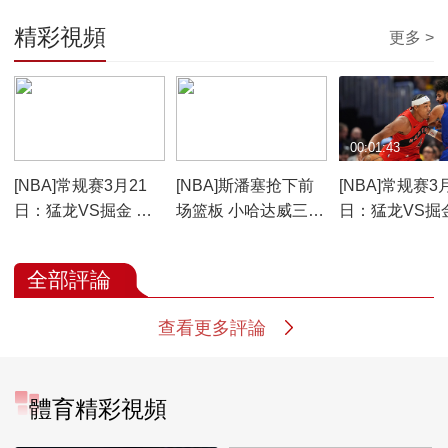
精彩視頻
更多 >
00:05:00
00:01:09
00:01:43
[NBA]常规赛3月21
[NBA]斯潘塞抢下前
[NBA]常规赛3
日：猛龙VS掘金 集
场篮板 小哈达威三分
日：猛龙VS掘
锦
球飙射
里集锦
全部評論
查看更多評論
體育精彩視頻