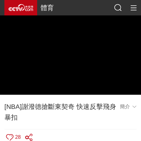
體育
[NBA]謝潑德搶斷東契奇 快速反擊飛身
簡介
暴扣
28