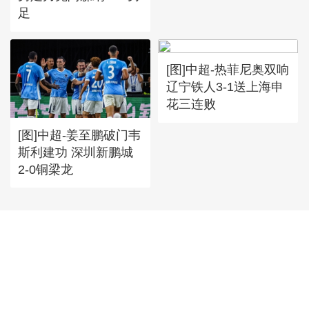
足
[图]中超-热菲尼奥双响
辽宁铁人3-1送上海申
花三连败
[图]中超-姜至鹏破门韦
斯利建功 深圳新鹏城
2-0铜梁龙
首頁
|
全站地圖
京ICP備10003349號-1
中央廣播電視總台
央視網
版權所有