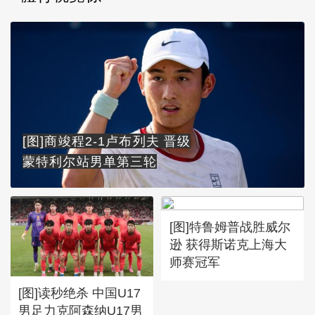
[图]商竣程2-1卢布列夫 晋级
蒙特利尔站男单第三轮
[图]特鲁姆普战胜威尔
逊 获得斯诺克上海大
师赛冠军
[图]读秒绝杀 中国U17
男足力克阿森纳U17男