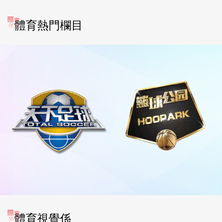
體育熱門欄目
體育視覺係