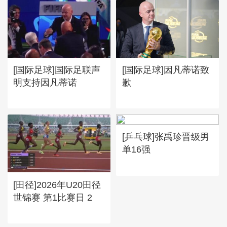
[国际足球]国际足联声
[国际足球]因凡蒂诺致
明支持因凡蒂诺
歉
[乒乓球]张禹珍晋级男
单16强
[田径]2026年U20田径
世锦赛 第1比赛日 2