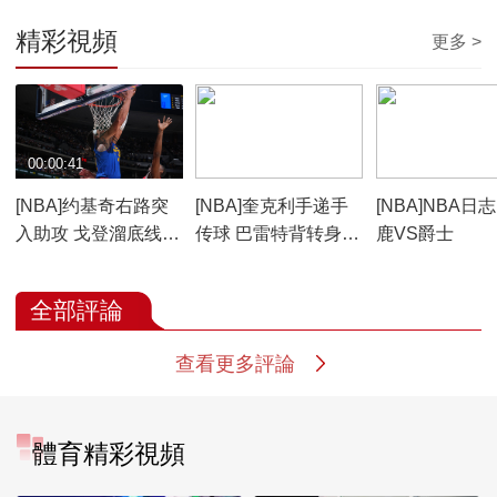
精彩視頻
更多 >
00:00:41
00:00:30
00:02:17
[NBA]约基奇右路突
[NBA]奎克利手递手
[NBA]NBA日
入助攻 戈登溜底线背
传球 巴雷特背转身强
鹿VS爵士
身放进
打2+1
全部評論
查看更多評論
體育精彩視頻