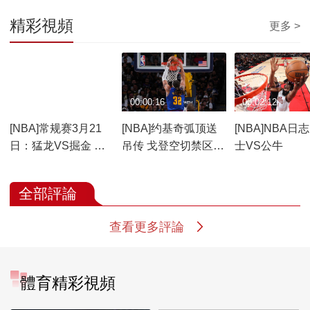
精彩視頻
更多 >
00:19:39
00:00:16
00:02:12
[NBA]常规赛3月21
[NBA]约基奇弧顶送
[NBA]NBA日
日：猛龙VS掘金 第
吊传 戈登空切禁区轻
士VS公牛
二节
松扣篮
全部評論
查看更多評論
體育精彩視頻