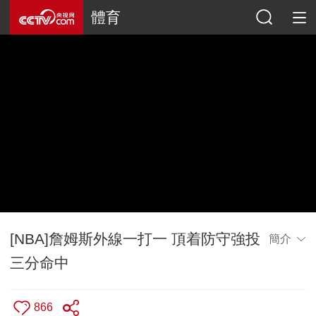
體育
[NBA]詹姆斯外線一打一 頂着防守強投
簡介
三分命中
866