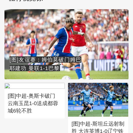
[图]友谊赛：姆伯莫破门姆巴
耶建功 曼联1-1巴黎
[图]中超-奥斯卡破门
云南玉昆1-0送成都蓉
城6轮不胜
[图]中超-斯坦丘远射制
胜 大连英博1-0辽宁铁