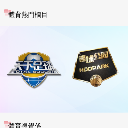
體育熱門欄目
體育視覺係