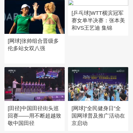
[乒乓球]WTT横滨冠军
赛女单半决赛：张本美
和VS王艺迪 集锦
[网球]张帅组合晋级多
伦多站女双八强
[田径]中国田径街头巡
[网球]“全民健身日”全
回赛——用不断超越致
国网球普及推广活动在
敬中国田径
京启动