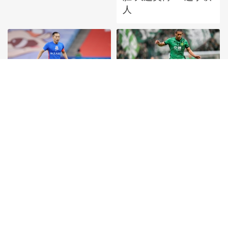
人
[图]中超-阿苏埃助攻徐
[图]张玉宁传射达万双
皓阳破门 上海申花1-0
响 北京国安4-0深圳新
青岛海牛
鹏城
首頁
|
全站地圖
京ICP備10003349號-1
中央廣播電視總台
央視網
版權所有