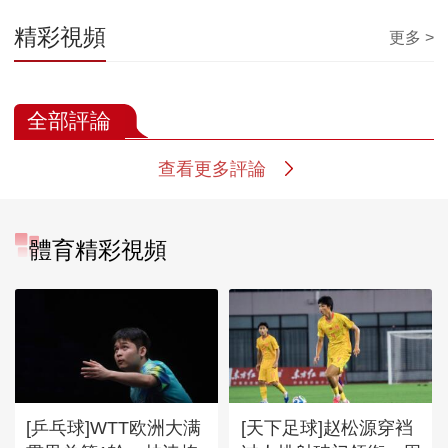
精彩視頻
更多 >
全部評論
查看更多評論
體育精彩視頻
[乒乓球]WTT欧洲大满
[天下足球]赵松源穿裆