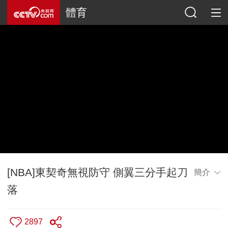
體育
[NBA]東契奇無視防守 側翼三分手起刀
簡介
落
2897