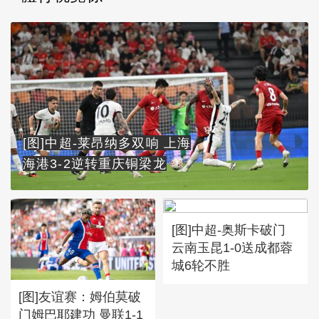
[图]中超-莱昂纳多双响 上海
海港3-2逆转重庆铜梁龙
[图]中超-奥斯卡破门
云南玉昆1-0送成都蓉
城6轮不胜
[图]友谊赛：姆伯莫破
门姆巴耶建功 曼联1-1