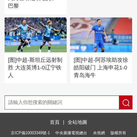
巴黎
[图]中超-斯坦丘远射制
[图]中超-阿苏埃助攻徐
胜 大连英博1-0辽宁铁
皓阳破门 上海申花1-0
人
青岛海牛
首頁
|
全站地圖
京ICP備10003349號-1
中央廣播電視總台
央視網
版權所有