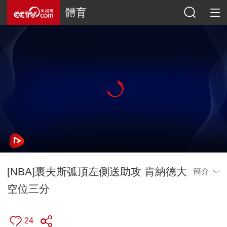
體育
[NBA]裏夫斯弧頂左側送助攻 肯納德大
簡介
空位三分
24