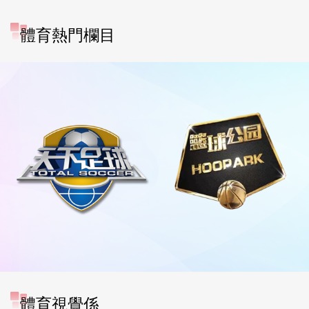
體育熱門欄目
體育視覺係