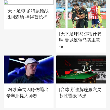
[天下足球]多特蒙德战
胜阿森纳 捧得酋长杯
[天下足球]马尔穆什双
响 曼城逆转马德里竞
技
[网球]辛纳因膝伤退出
[台球]斯佳辉连赢六局
辛辛那提大师赛
获胜晋级16强