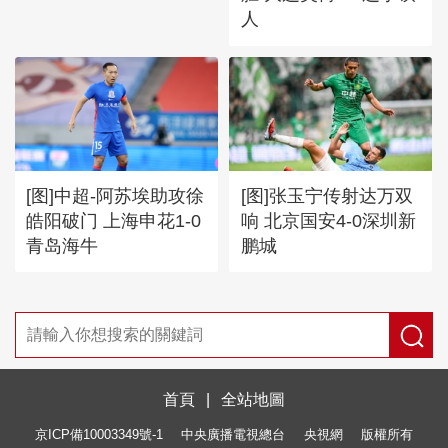
人
[图]中超-阿苏埃助攻徐
[图]张玉宁传射达万双
皓阳破门 上海申花1-0
响 北京国安4-0深圳新
青岛海牛
鹏城
首頁
|
全站地圖
京ICP備10003349號-1
中央廣播電視總台
央視網
版權所有