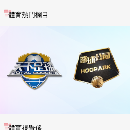
體育熱門欄目
體育視覺係