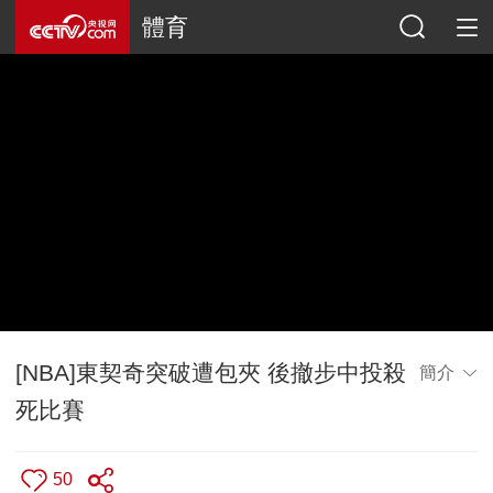
體育
[NBA]東契奇突破遭包夾 後撤步中投殺
簡介
死比賽
50