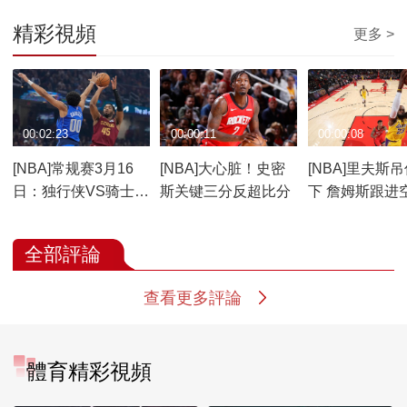
精彩視頻
更多 >
00:02:23
00:00:11
00:00:08
[NBA]常规赛3月16
[NBA]大心脏！史密
[NBA]里夫斯
日：独行侠VS骑士
斯关键三分反超比分
下 詹姆斯跟进
比赛回顾
扣
全部評論
查看更多評論
體育精彩視頻