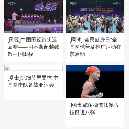
[田径]中国田径街头巡
[网球]“全民健身日”全
回赛——用不断超越致
国网球普及推广活动在
敬中国田径
京启动
[拳击]抓细节严要求 中
国拳击队备战亚运会
[网球]施耐德淘汰佩古
拉挺进八强