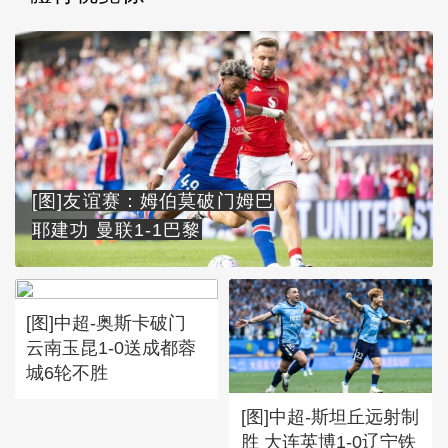
[图]友谊赛：姆伯莫破门姆巴
耶建功 曼联1-1巴黎
[图]中超-奥斯卡破门
云南玉昆1-0送成都蓉
城6轮不胜
[图]中超-斯坦丘远射制
胜 大连英博1-0辽宁铁