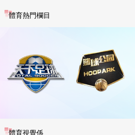
體育熱門欄目
體育視覺係