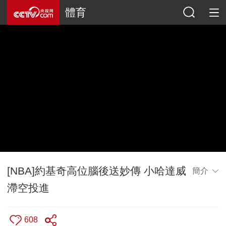
體育
[NBA]約基奇高位腦後送妙傳 小哈達威
簡介
滯空投進
608