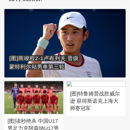
[图]商竣程2-1卢布列夫 晋级
蒙特利尔站男单第三轮
[图]特鲁姆普战胜威尔
逊 获得斯诺克上海大
师赛冠军
[图]读秒绝杀 中国U17
男足力克阿森纳U17男