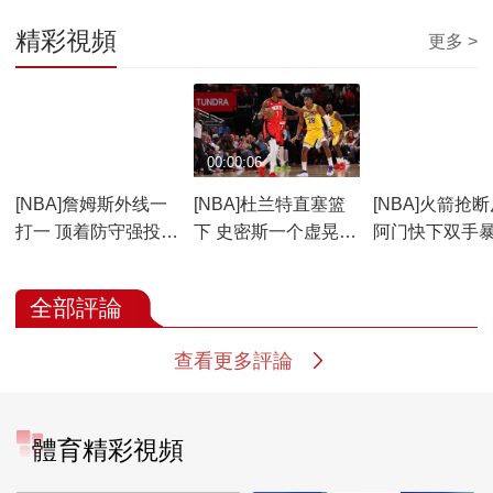
精彩視頻
更多 >
00:00:11
00:00:06
00:00:11
[NBA]詹姆斯外线一
[NBA]杜兰特直塞篮
[NBA]火箭抢
打一 顶着防守强投三
下 史密斯一个虚晃轻
阿门快下双手
分命中
松扣进
全部評論
查看更多評論
體育精彩視頻