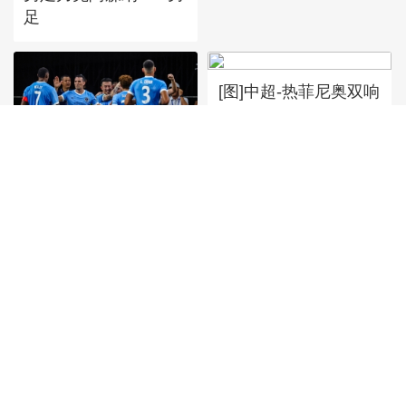
足
[图]中超-热菲尼奥双响
辽宁铁人3-1送上海申
花三连败
[图]中超-姜至鹏破门韦
斯利建功 深圳新鹏城
2-0铜梁龙
首頁
|
全站地圖
京ICP備10003349號-1
中央廣播電視總台
央視網
版權所有