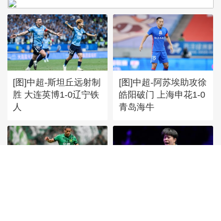
[图]中超-斯坦丘远射制
[图]中超-阿苏埃助攻徐
胜 大连英博1-0辽宁铁
皓阳破门 上海申花1-0
人
青岛海牛
[图]张玉宁传射达万双
[图]王艺迪3-1胜郑怡静
响 北京国安4-0深圳新
晋级WTT横滨冠军赛
鹏城
女单8强