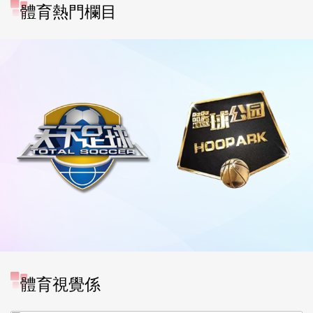
體育熱門欄目
[图]中超-奥斯卡破门 云南玉
體育視覺係
昆1-0送成都蓉城6轮不胜