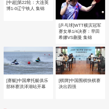
[中超]第22轮：大连英
博1-0辽宁铁人 集锦
[乒乓球]WTT横滨冠军
赛女单1/4决赛：早田
希娜VS蒯曼 集锦
[赛艇]中国摩托艇俱乐
[棋牌]中国围棋快棋赛
部杯赛洪泽湖站开幕
决出四强