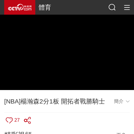
體育
[NBA]楊瀚森2分1板 開拓者戰勝騎士
簡介
27