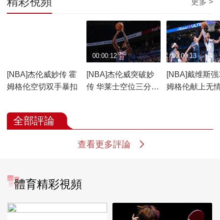
精彩視頻
更多 >
00:00:10
00:00:12
00:00:13
[NBA]杰伦威妙传 霍
[NBA]杰伦威突破妙
[NBA]戴维斯强
姆格伦空切双手暴扣
传 华莱士空位三分命
姆格伦献上无
中
全部評論
查看更多評論
體育精彩視頻