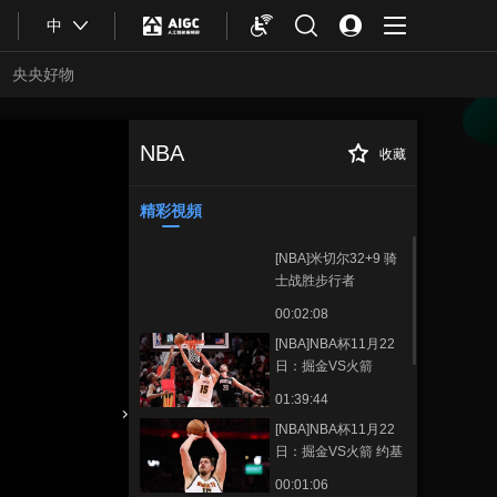
中
央央好物
NBA
收藏
[NBA]约基奇砍下
正在播放
三双 掘金击败鹈鹕
精彩視頻
[NBA]米切尔32+9 骑
士战胜步行者
00:02:08
[NBA]NBA杯11月22
日：掘金VS火箭
01:39:44
[NBA]NBA杯11月22
合體育
亞冬會
日：掘金VS火箭 约基
奇集锦
00:01:06