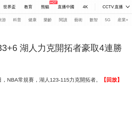
世界盃
教育
熊貓
直播中國
4K
CCTV.直播
式妙語
主持人
下載央視影音
熱解讀
天天學習
旅游
科普
健康
樂齡
閱讀
藝術
數智
5G
産業+
紀錄片網
國家大劇院
大型活動
33+6 湖人力克開拓者豪取4連勝
科技
法治
文娛
人物
公益
圖片
習式妙語
央視快評
央視網評
光華銳評
鋒面
，NBA常規賽，湖人123-115力克開拓者。
【回放】
頻道
VR/AR
4K專區
全景新聞
請入列
人生第一次
人生第二次
年冬奧會
CBA
NBA
中超
國足
國際足球
網球
綜
體育江湖
文化體育
冰雪道路
足球道路