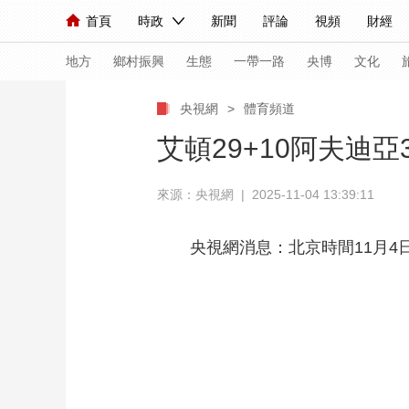
首頁
時政
新聞
評論
視頻
財經
人民領袖習近平
直播
海外頻道
片庫
iPanda
欄目大全
聯播+
English
中國領導人
節目單
Монгол
聽音
央視快評
微視頻
習
地方
鄉村振興
生態
一帶一路
央博
文化
央視網
>
體育頻道
總台春晚
網絡春晚
共産黨員網
秧紀錄
艾頓29+10阿夫迪亞
來源：央視網 | 2025-11-04 13:39:11
新聞
國內
國際
評論
經濟
軍事
人民領袖習近平
聯播+
熱解讀
天天學習
央視網消息：北京時間11月4日
視頻
小央視頻
小央直播
直播中國
熊貓
現場
前線
比劃
快看
藍海中國
新兵
體育
直播
競猜
2026年世界盃
2026
VIP會員
CCTV奧林匹克頻道
生活體育大會