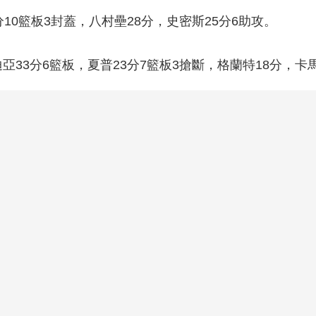
10籃板3封蓋，八村壘28分，史密斯25分6助攻。
33分6籃板，夏普23分7籃板3搶斷，格蘭特18分，卡馬