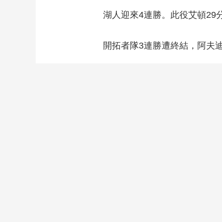
湖人迎來4連勝。此役艾頓29分
開拓者隊3連勝遭終結，阿夫迪亞