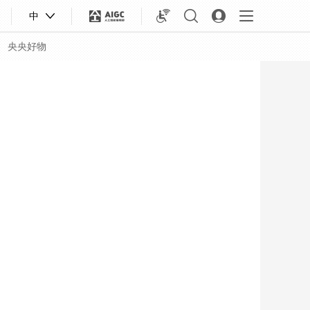
中
央央好物
合體育
亞冬會