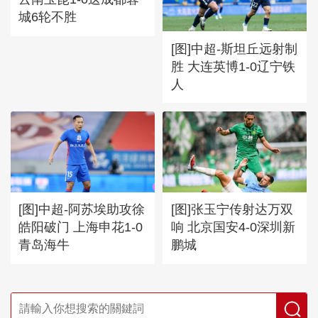
城6轮不胜
[图]中超-斯坦丘远射制
胜 大连英博1-0辽宁铁
人
[图]中超-阿苏埃助攻徐
[图]张玉宁传射达万双
皓阳破门 上海申花1-0
响 北京国安4-0深圳新
青岛海牛
鹏城