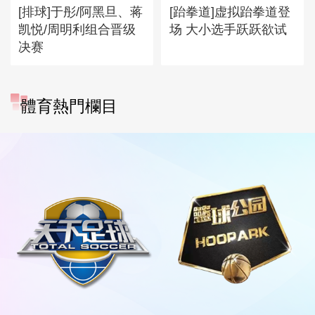
[排球]于彤/阿黑旦、蒋
[跆拳道]虚拟跆拳道登
凯悦/周明利组合晋级
场 大小选手跃跃欲试
决赛
體育熱門欄目