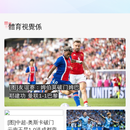
體育視覺係
[图]友谊赛：姆伯莫破门姆巴
耶建功 曼联1-1巴黎
[图]中超-奥斯卡破门
云南玉昆1-0送成都蓉