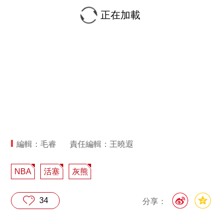
正在加載
編輯：毛睿
責任編輯：王曉遐
NBA
活塞
灰熊
34
分享：