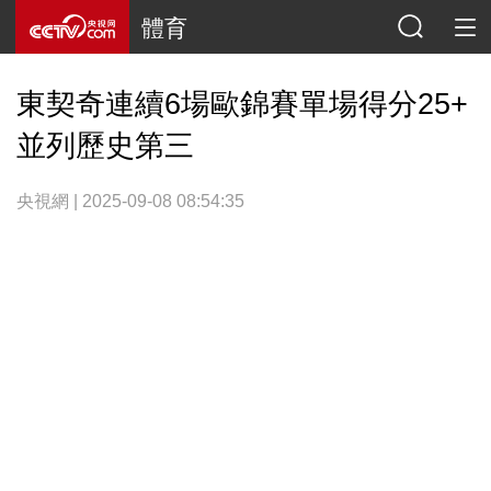
體育
東契奇連續6場歐錦賽單場得分25+
並列歷史第三
央視網 | 2025-09-08 08:54:35