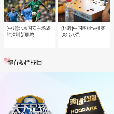
[中超]北京国安主场战
[棋牌]中国围棋快棋赛
胜深圳新鹏城
决出八强
體育熱門欄目