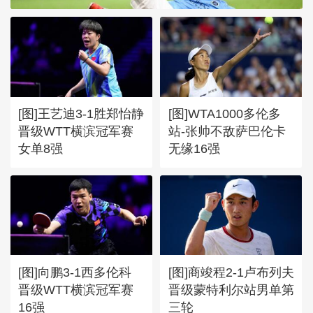
[图]王艺迪3-1胜郑怡静
[图]WTA1000多伦多
晋级WTT横滨冠军赛
站-张帅不敌萨巴伦卡
女单8强
无缘16强
[图]向鹏3-1西多伦科
[图]商竣程2-1卢布列夫
晋级WTT横滨冠军赛
晋级蒙特利尔站男单第
16强
三轮