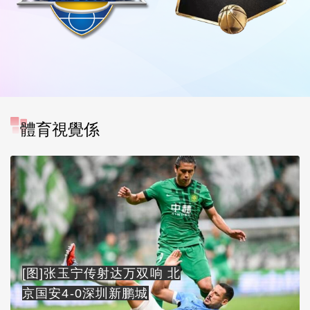
體育視覺係
[图]张玉宁传射达万双响 北
京国安4-0深圳新鹏城