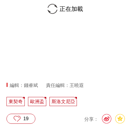
正在加載
編輯：錢睿斌
責任編輯：王曉遐
東契奇
歐洲盃
斯洛文尼亞
19
分享：