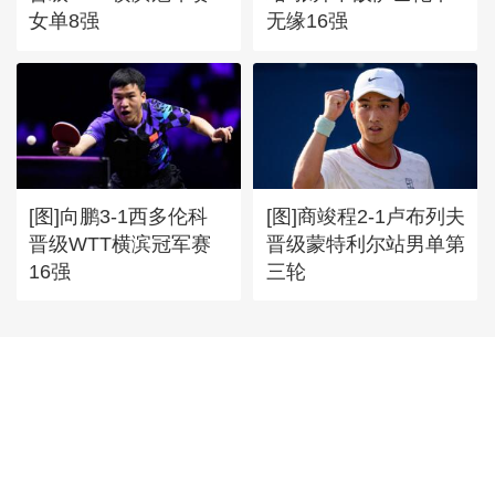
女单8强
无缘16强
[图]向鹏3-1西多伦科
[图]商竣程2-1卢布列夫
晋级WTT横滨冠军赛
晋级蒙特利尔站男单第
16强
三轮
首頁
|
全站地圖
京ICP備10003349號-1
中央廣播電視總台
央視網
版權所有