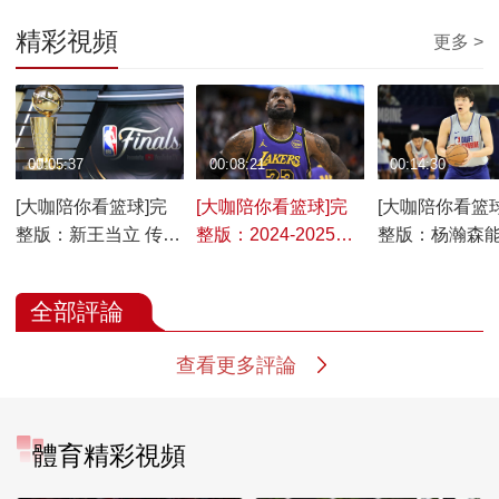
精彩視頻
更多 >
00:05:37
00:08:21
00:14:30
[大咖陪你看篮球]完
[大咖陪你看篮球]完
[大咖陪你看篮球
整版：新王当立 传奇
整版：2024-2025赛
整版：杨瀚森
再续
季NBA历史性突破
开NBA大门？
全部評論
查看更多評論
體育精彩視頻