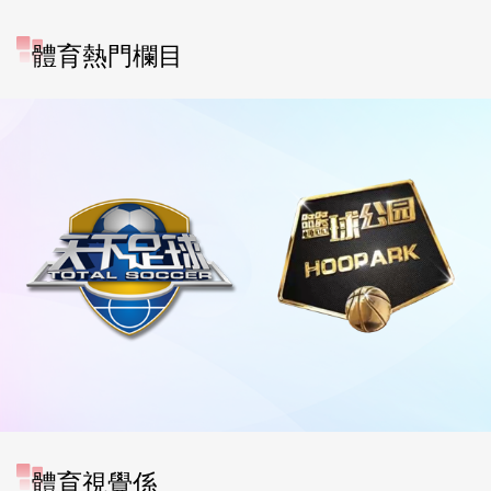
體育熱門欄目
體育視覺係