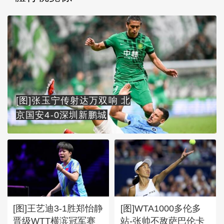
[图]张玉宁传射达万双响 北
京国安4-0深圳新鹏城
[图]王艺迪3-1胜郑怡静
[图]WTA1000多伦多
晋级WTT横滨冠军赛
站-张帅不敌萨巴伦卡