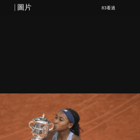
圖片
83看過