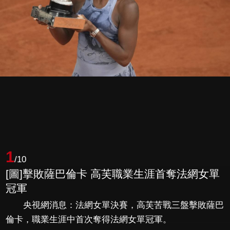
1
/10
[圖]擊敗薩巴倫卡 高芙職業生涯首奪法網女單
冠軍
央視網消息：法網女單決賽，高芙苦戰三盤擊敗薩巴
倫卡，職業生涯中首次奪得法網女單冠軍。